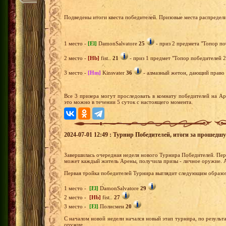
Подведены итоги квеста победителей. Призовые места распредел
1 место -
[El]
DamonSalvatore
25
- приз 2 предмета "Топор по
2 место -
[Hb]
fist..
21
- приз 1 предмет "Топор победителей 2
3 место -
[Hm]
Kinsvater
36
- алмазный жетон, дающий право н
Все 3 призера могут проследовать в комнату победителей на А
это можно в течении 5 суток с настоящего момента.
2024-07-01 12:49 : Турнир Победителей, итоги за прошедш
Завершилась очередная неделя нового Турнира Победителей. Перв
может каждый житель Арены, получила призы - личное оружие. 
Первая тройка победителей Турнира выглядит следующим образо
1 место -
[El]
DamonSalvatore
29
2 место -
[Hb]
fist..
27
3 место -
[El]
Полисмен
20
С началом новой недели начался новый этап турнира, по результа
оружие.