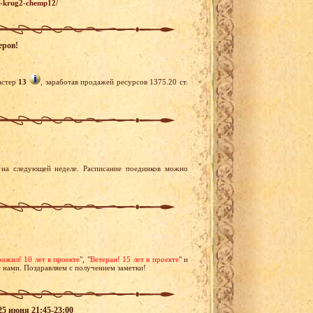
19-krug2-chemp12/
еров!
астер
13
, заработав продажей ресурсов 1375.20 ст.
на следующей неделе. Расписание поединков можно
ожил! 10 лет в проекте
", "
Ветеран! 15 лет в проекте
" и
с нами. Поздравляем с получением заметки!
25 июня 21:45-23:00