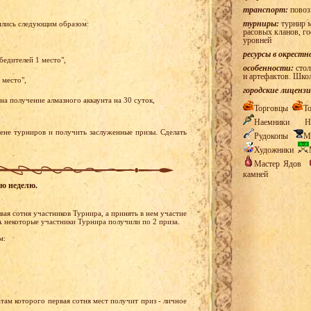
транспорт:
повоз
турниры:
турнир м
ились следующим образом:
расовых кланов, г
уровней
ресурсы в окрестн
бедителей 1 место",
особенности:
стол
и артефактов. Шко
 место",
городские лицензи
а получение алмазного аккаунта на 30 суток,
Торговцы
Т
Наемники
Н
рене турниров и получить заслуженные призы. Сделать
Рудокопы
М
Художники
Мастер Ядов
камней
ую неделю.
ая сотня участников Турнира, а принять в нем участие
А некоторые участники Турнира получили по 2 приза.
м:
там которого первая сотня мест получит приз - личное