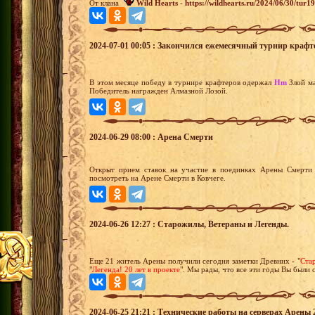
От клана
Wild Hearts
-
https://wildhearts.ru/2024/06/30/tur
2024-07-01 00:05 : Закончился ежемесячный турнир крафт
В этом месяце победу в турнире крафтеров одержал
Hm
Злой м
Победитель награжден Алмазной Лозой.
2024-06-29 08:00 : Арена Смерти
Открыт прием ставок на участие в поединках Арены Смерти 
посмотреть на Арене Смерти в Ковчеге.
2024-06-26 12:27 : Старожилы, Ветераны и Легенды.
Еще 21 житель Арены получили сегодня заметки Древних - "
Стар
"
Легенда! 20 лет в проекте
". Мы рады, что все эти годы Вы были 
2024-06-25 21:21 : Технические работы на серверах Арены 