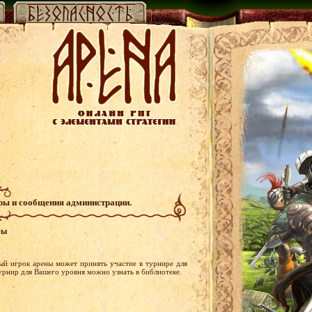
гры и сообщения администрации.
ры
ый игрок арены может принять участие в турнире для
турнир для Вашего уровня можно узнать в библиотеке.