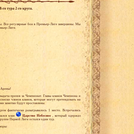
-го тура 2-го круга.
ы. Все регулярные бои в Премьер-Лиге завершены. Мы
емьер-Лиги.
 Арены!
выдача призов за Чемпионат. Главы кланов Чемпиона и
списки членов кланов, которые могут претендовать на
ми заметки будут проставлены.
ром фактически разыгрывалось 1 место. Встречались
зался клан
Царство Небесное
, который одержал
группе Первой Лиги остался один тур.
зоры: