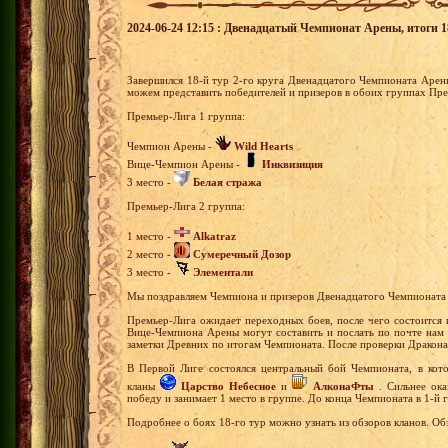
2024-06-24 12:15 : Двенадцатый Чемпионат Арены, итоги 18
Завершился 18-й тур 2-го круга Двенадцатого Чемпионата Арен
можем представить победителей и призеров в обоих группах Пр
Премьер-Лига 1 группа:
Чемпион Арены -
Wild Hearts
Вице-Чемпион Арены -
Инквизиция
3 место -
Белая стража
Премьер-Лига 2 группа:
1 место -
Alkatraz
2 место -
Сумеречный Дозор
3 место -
Элементали
Мы поздравляем Чемпиона и призеров Двенадцатого Чемпионата
Премьер-Лига ожидает переходных боев, после чего состоится 
Вице-Чемпиона Арены могут составить и послать по почте нам 
заметки Древних по итогам Чемпионата. После проверки Дракона
В Первой Лиге состоялся центральный бой Чемпионата, в кото
кланы
Царство Небесное
и
АлконаФты
. Сильнее ока
победу и занимает 1 место в группе. До конца Чемпионата в 1-й 
Подробнее о боях 18-го тур можно узнать из обзоров кланов. Об