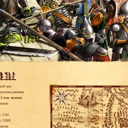
вой эры
иземная равнина
.3 млн. человек
ешена
:
1181
:
12009
висим