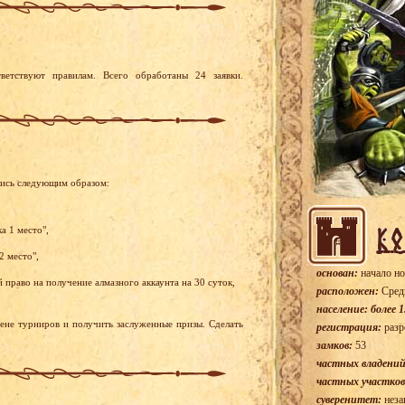
ветствуют правилам. Всего обработаны 24 заявки.
лись следующим образом:
а 1 место",
2 место",
основан:
начало но
право на получение алмазного аккаунта на 30 суток,
расположен:
Сред
население: более 1
рене турниров и получить заслуженные призы. Сделать
регистрация:
разр
замков:
53
частных владений
частных участков
суверенитет:
неза