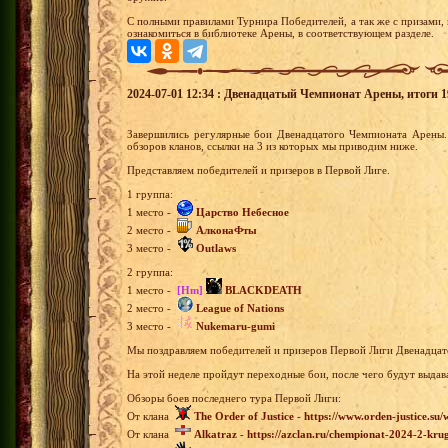
С полными правилами Турнира Победителей, а так же с призами,
ознакомиться в библиотеке Арены, в соответствующем разделе.
2024-07-01 12:34 : Двенадцатый Чемпионат Арены, итоги 19
Завершились регулярные бои Двенадцатого Чемпионата Арены.
обзоров кланов, ссылки на 3 из которых мы приводим ниже.
Представляем победителей и призеров в Первой Лиге.
1 группа:
1 место -
Царство Небесное
2 место -
АлконаФты
3 место -
Outlaws
2 группа:
1 место -
[Hm]
BLACKDEATH
2 место -
League of Nations
3 место -
Nukemaru-gumi
Мы поздравляем победителей и призеров Первой Лиги Двенадца
На этой неделе пройдут переходные бои, после чего будут выдав
Обзоры боев последнего тура Первой Лиги:
От клана
The Order of Justice
-
https://www.orden-justice.su
От клана
Alkatraz
-
https://azclan.ru/chempionat-2024-2-krug