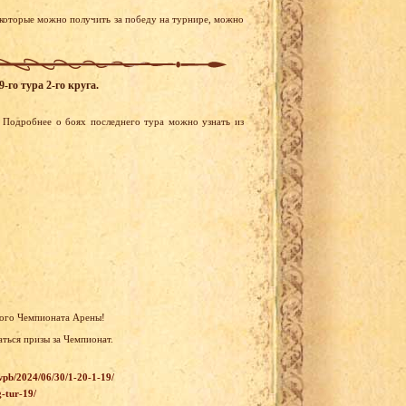
 которые можно получить за победу на турнире, можно
-го тура 2-го круга.
 Подробнее о боях последнего тура можно узнать из
того Чемпионата Арены!
аться призы за Чемпионат.
/wpb/2024/06/30/1-20-1-19/
-tur-19/