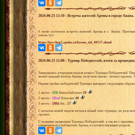
2024-06-25 12:10 : Встреча жителей Арены в городе Анапа.
6 июля состоится встреча жителей Арены в г. Анапа. Пригла
узнать тут:
https://kovcheg2.apeha.ru/forum_tid_40557.shtml
2024-06-25 12:08 : Турнир Победителей, итоги за прошедш
Завершилась очередная неделя нового Турнира Победителей. Перв
может каждый житель Арены, получила призы - личное оружие. А
Первая тройка победителей Турнира выглядит следующим образо
1 место -
[El]
DamonSalvatore
29
2 место -
[Hm]
Kinsvater
40
3 место -
[Hb]
fist..
27
С началом новой недели начался новый этап турнира, по результа
оружие.
С полными правилами Турнира Победителей, а так же с призами,
ознакомиться в библиотеке Арены, в соответствующем разделе.