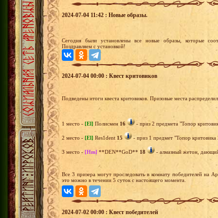
2024-07-04 11:42 : Новые образы.
Сегодня были установлены все новые образы, которые соот
Поздравляем с установкой!
2024-07-04 00:00 : Квест критовиков
Подведены итоги квеста критовиков. Призовые места распредели
1 место -
[El]
Полисмен
16
- приз 2 предмета "Топор критовик
2 место -
[El]
Res1dent
15
- приз 1 предмет "Топор критовика 
3 место -
[Hm]
**DEN**GoD**
18
- алмазный жетон, дающий 
Все 3 призера могут проследовать в комнату победителей на А
это можно в течении 5 суток с настоящего момента.
2024-07-02 00:00 : Квест победителей