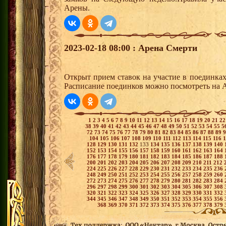
Арены.
2023-02-18 08:00 : Арена Смерти
Открыт прием ставок на участие в поединка
Расписание поединков можно посмотреть на А
1
2
3
4
5
6
7
8
9
10
11
12
13
14
15
16
17
18
19
20
21
2
38
39
40
41
42
43
44
45
46
47
48
49
50
51
52
53
54
55
5
72
73
74
75
76
77
78
79
80
81
82
83
84
85
86
87
88
89
104
105
106
107
108
109
110
111
112
113
114
115
116
128
129
130
131
132
133
134
135
136
137
138
139
140
152
153
154
155
156
157
158
159
160
161
162
163
164
176
177
178
179
180
181
182
183
184
185
186
187
188
200
201
202
203
204
205
206
207
208
209
210
211
212
224
225
226
227
228
229
230
231
232
233
234
235
236
248
249
250
251
252
253
254
255
256
257
258
259
260
272
273
274
275
276
277
278
279
280
281
282
283
284
296
297
298
299
300
301
302
303
304
305
306
307
308
320
321
322
323
324
325
326
327
328
329
330
331
332
344
345
346
347
348
349
350
351
352
353
354
355
356
368
369
370
371
372
373
374
375
376
377
378
379