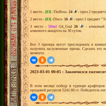
1 место -
[El]
-TheBoss-
24
- приз 2 предмет
2 место -
[El]
-Disco-
16
- приз 1 предмет "Т
3 место -
[Hm]
Git_Gud
26
- алмазный 
алмазного аккаунта на 30 суток,
Все 3 призера могут проследовать в комна
получить заслуженные призы. Сделать это м
момента.
2023-03-01 00:05 : Закончился ежемес
В этом месяце победу в турнире крафтеро
продажей ресурсов 5241.60 ст. Победитель н