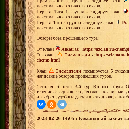
Премьер-Лига 2 группа - лидирует клан
максимальное количество очков,
Первая Лига 1 группа - лидирует клан
максимальное количество очков,
Первая Лига 2 группа - лидирует клан
Ры
максимальное количество очков.
Обзоры боев прошедшего тура:
От клана
Alkatraz
-
https://azclan.ru/chemp
От клана
Элементали
-
https://elemanta
chemp.html
Клан
Элементали
премируется 5 очками 
написание обзоров прошедших туров.
Сегодня стартует 3-й тур Второго круга 
течение сегодняшнего дня главы кланов могу
и выбрать удобные дату и время проведения бо
2023-02-26 14:05 : Командный захват з