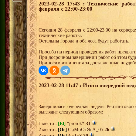
2023-02-28 17:43 : Технические раб
февраля с 22:00-23:00
Сегодня 28 февраля с 22:00-23:00 на сервер
технические работы.
Остальны города и оба леса будут работать.
Просьба на период проведения работ прекрати
При досрочном завершении работ об этом буде
Приносим извинения за доставленные неудобс
2023-02-28 11:47 : Итоги очередной не
Завершилась очередная неделя Рейтингового
выглядит следующим образом:
1 место -
[El]
*prorok*
31
2 место -
[Or]
СиМпОтЯгА_05
26
3 место -
[Or]
4erToS
20