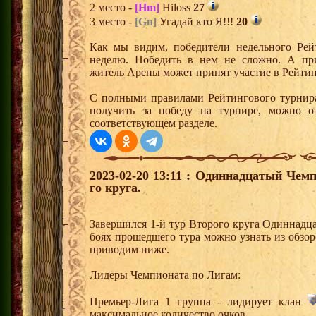
2 место -
[Hm]
Hiloss
27
3 место -
[Gn]
Угадай кто Я!!!
20
Как мы видим, победители недельного Рей
неделю. Победить в нем не сложно. А пр
житель Арены может принят участие в Рейтин
С полными правилами Рейтингового турнира
получить за победу на турнире, можно о
соответствующем разделе.
2023-02-20 13:11 : Одиннадцатый Чемп
го круга.
Завершился 1-й тур Второго круга Одиннадц
боях прошедшего тура можно узнать из обзор
приводим ниже.
Лидеры Чемпионата по Лигам:
Премьер-Лига 1 группа - лидирует клан
максимальное количество очков,