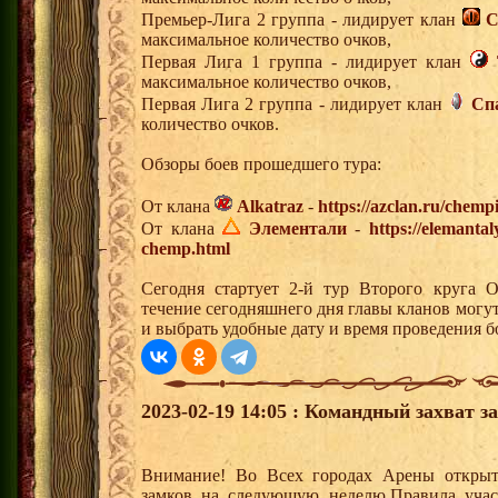
Премьер-Лига 2 группа - лидирует клан
С
максимальное количество очков,
Первая Лига 1 группа - лидирует клан
максимальное количество очков,
Первая Лига 2 группа - лидирует клан
Сп
количество очков.
Обзоры боев прошедшего тура:
От клана
Alkatraz
-
https://azclan.ru/chem
От клана
Элементали
-
https://elemanta
chemp.html
Сегодня стартует 2-й тур Второго круга 
течение сегодняшнего дня главы кланов могу
и выбрать удобные дату и время проведения бо
2023-02-19 14:05 : Командный захват з
Внимание! Во Всех городах Арены открыт
замков на следующую неделю.Правила учас