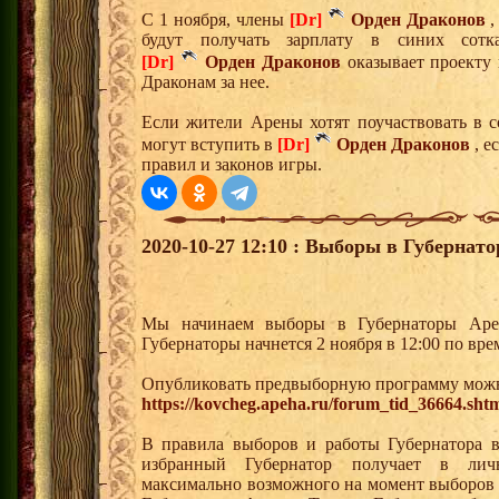
С 1 ноября, члены
[Dr]
Орден Драконов
,
будут получать зарплату в синих сот
[Dr]
Орден Драконов
оказывает проекту
Драконам за нее.
Если жители Арены хотят поучаствовать в с
могут вступить в
[Dr]
Орден Драконов
, е
правил и законов игры.
2020-10-27 12:10 : Выборы в Губернат
Мы начинаем выборы в Губернаторы Аре
Губернаторы начнется 2 ноября в 12:00 по вр
Опубликовать предвыборную программу можн
https://kovcheg.apeha.ru/forum_tid_36664.sht
В правила выборов и работы Губернатора в
избранный Губернатор получает в лич
максимально возможного на момент выборов у