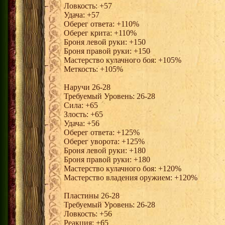
Ловкость: +57
Удача: +57
Оберег ответа: +110%
Оберег крита: +110%
Броня левой руки: +150
Броня правой руки: +150
Мастерство кулачного боя: +105%
Меткость: +105%
Наручи 26-28
Требуемый Уровень: 26-28
Сила: +65
Злость: +65
Удача: +56
Оберег ответа: +125%
Оберег уворота: +125%
Броня левой руки: +180
Броня правой руки: +180
Мастерство кулачного боя: +120%
Мастерство владения оружием: +120%
Пластины 26-28
Требуемый Уровень: 26-28
Ловкость: +56
Реакция: +65