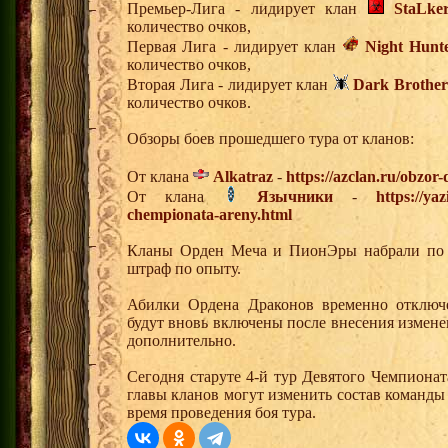
Премьер-Лига - лидирует клан
StaLke
количество очков,
Первая Лига - лидирует клан
Night Hunt
количество очков,
Вторая Лига - лидирует клан
Dark Brothe
количество очков.
Обзоры боев прошедшего тура от кланов:
От клана
Alkatraz
-
https://azclan.ru/obzor
От клана
Язычники
-
https://ya
chempionata-areny.html
Кланы Орден Меча и ПионЭры набрали по 
штраф по опыту.
Абилки Ордена Драконов временно отключе
будут вновь включены после внесения изменен
дополнительно.
Сегодня старуте 4-й тур Девятого Чемпиона
главы кланов могут изменить состав команды
время проведения боя тура.