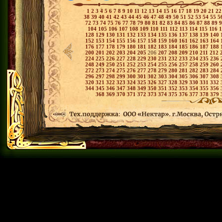
1
2
3
4
5
6
7
8
9
10
11
12
13
14
15
16
17
18
19
20
21
2
38
39
40
41
42
43
44
45
46
47
48
49
50
51
52
53
54
55
5
72
73
74
75
76
77
78
79
80
81
82
83
84
85
86
87
88
89
104
105
106
107
108
109
110
111
112
113
114
115
116
128
129
130
131
132
133
134
135
136
137
138
139
140
152
153
154
155
156
157
158
159
160
161
162
163
164
176
177
178
179
180
181
182
183
184
185
186
187
188
200
201
202
203
204
205
206
207
208
209
210
211
212
224
225
226
227
228
229
230
231
232
233
234
235
236
248
249
250
251
252
253
254
255
256
257
258
259
260
272
273
274
275
276
277
278
279
280
281
282
283
284
296
297
298
299
300
301
302
303
304
305
306
307
308
320
321
322
323
324
325
326
327
328
329
330
331
332
344
345
346
347
348
349
350
351
352
353
354
355
356
368
369
370
371
372
373
374
375
376
377
378
379