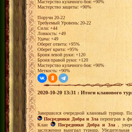
Мастерство кулачного боя: +90%
Мастерство защиты: +90%
Поручи 20-22
Требуемый Уровень: 20-22
Сила: +44
Ловкость: +49
Удача: +49
Оберег ответа: +95%
Оберег крита: +95%
Броня левой руки: +120
Броня правой руки: +120
Мастерство кулачного боя: +90%
Меткость: +90%
2020-10-20 13:31 : Итоги кланового тур
Завершился очередной клановый турнир. По
Посредники Добра и Зла
переиграв в ф
Клан
Посредники Добра и Зла
, увере
заслуженно выиграл турнир. Убедительная