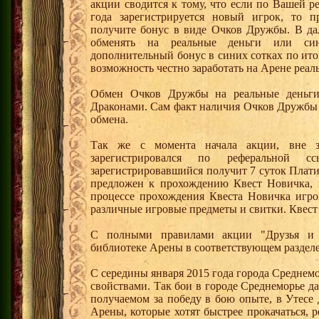
акции сводится к тому, что если по Вашей р
года зарегистрируется новый игрок, то 
получите бонус в виде Очков Дружбы. В д
обменять на реальные деньги или си
дополнительный бонус в синих сотках по ито
возможность честно заработать на Арене реал
Обмен Очков Дружбы на реальные деньги 
Драконами. Сам факт наличия Очков Дружбы 
обмена.
Так же с момента начала акции, вне з
зарегистрировался по реферальной 
зарегистрировавшийся получит 7 суток Плати
предложен к прохождению Квест Новичка, 
процессе прохождения Квеста Новичка игро
различные игровые предметы и свитки. Квест
С полными правилами акции "Друзья и 
библиотеке Арены в соответствующем раздел
С середины января 2015 года города Среднем
свойствами. Так бои в городе Среднеморье 
получаемом за победу в бою опыте, в Утесе
Арены, которые хотят быстрее прокачаться, 