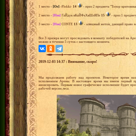
1 место -
[Or]
-Flokki-
14
- приз 2 предмета "Топор критовика
2 место -
[Hm]
ГаЙдук вКаЙФаХвШлЯПе
15
- приз 1 предмет
3 место -
[Hm]
CONTE
13
- алмазный жетон, дающий право на
Все 3 призера могут проследовать в комнату победителей на Ар
можно в течении 5 суток с настоящего момента.
2019-12-03 14:37 : Внимание, скоро!
Мы продолжаем работу над проектом. Некоторое время наз
исполнением Арены. В настоящее время мы имеем первый п
анонсировать. Первым новое графическое исполнение будет пр
рабочей версии леса.