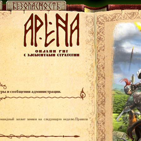
гры и сообщения администрации.
омандный захват замков на следующую неделю.Правила