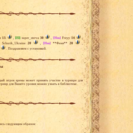
эн
13
,
[El]
super_sterva
30
,
[Hm]
Freyy
14
,
]
Schurik_Ukraine
20
,
[Hm]
**Феня**
20
,
. Поздравляем с установкой.
ры
дый игрок арены может принять участие в турнире для
турнир для Вашего уровня можно узнать в библиотеке.
лись следующим образом: