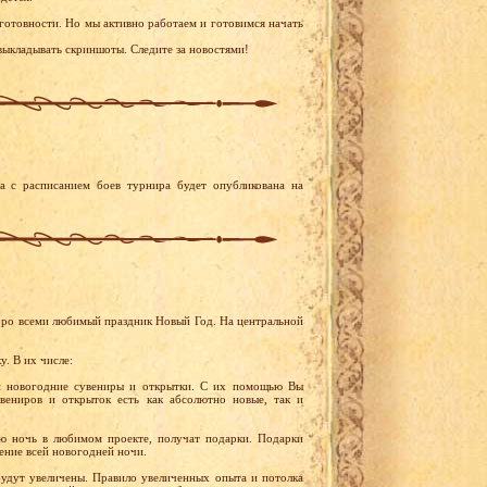
 готовности. Но мы активно работаем и готовимся начать
выкладывать скриншоты. Следите за новостями!
а с расписанием боев турнира будет опубликована на
скоро всеми любимый праздник Новый Год. На центральной
. В их числе:
ли новогодние сувениры и открытки. С их помощью Вы
вениров и открыток есть как абсолютно новые, так и
ю ночь в любимом проекте, получат подарки. Подарки
ение всей новогодней ночи.
будут увеличены. Правило увеличенных опыта и потолка