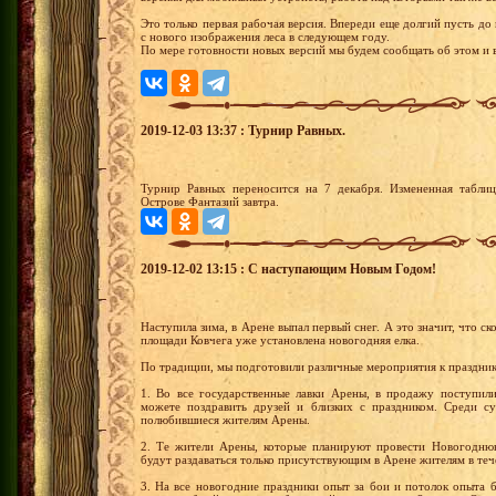
Это только первая рабочая версия. Впереди еще долгий пусть до
с нового изображения леса в следующем году.
По мере готовности новых версий мы будем сообщать об этом и 
2019-12-03 13:37 : Турнир Равных.
Турнир Равных переносится на 7 декабря. Измененная таблиц
Острове Фантазий завтра.
2019-12-02 13:15 : С наступающим Новым Годом!
Наступила зима, в Арене выпал первый снег. А это значит, что 
площади Ковчега уже установлена новогодняя елка.
По традиции, мы подготовили различные мероприятия к празднику
1. Во все государственные лавки Арены, в продажу поступи
можете поздравить друзей и близких с праздником. Среди су
полюбившиеся жителям Арены.
2. Те жители Арены, которые планируют провести Новогодню
будут раздаваться только присутствующим в Арене жителям в теч
3. На все новогодние праздники опыт за бои и потолок опыта 