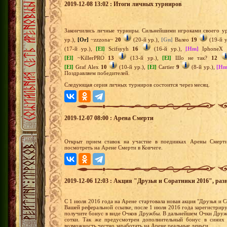
2019-12-08 13:02 : Итоги личных турниров
Закончились личные турниры. Сильнейшими игроками своего ур
ур.),
[Or]
~zzzona~
20
(20-й ур.),
[Gn]
Валео
19
(19-й у
(17-й ур.),
[El]
Scifsyyh
16
(16-й ур.),
[Hm]
IphoneX
[El]
~KillerPRO
13
(13-й ур.),
[El]
Шо не так?
12
[El]
Graf Alex
10
(10-й ур.),
[El]
Cartier
9
(8-й ур.),
[Hm
Поздравляем победителей.
Следующая серия личных турниров состоится через месяц.
2019-12-07 08:00 : Арена Смерти
Открыт прием ставок на участие в поединках Арены Смерти
посмотреть на Арене Смерти в Ковчеге.
2019-12-06 12:03 : Акция "Друзья и Соратники 2016", раз
С 1 июля 2016 года на Арене стартовала новая акция "Друзья и С
Вашей реферальной ссылке, после 1 июля 2016 года зарегистрир
получите бонус в виде Очков Дружбы. В дальнейшем Очки Друж
сотки. Так же предусмотрен дополнительный бонус в синих 
возможность честно заработать на Арене реальные деньги.