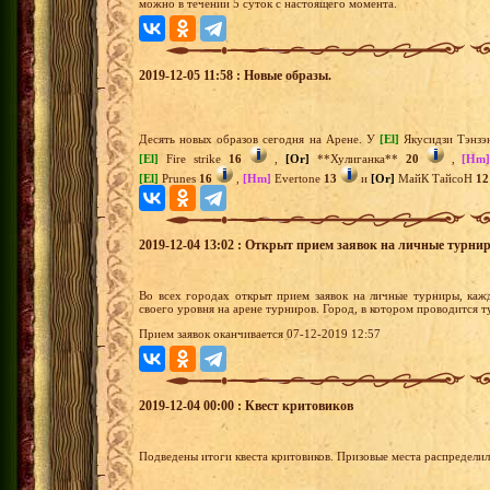
можно в течении 5 суток с настоящего момента.
2019-12-05 11:58 : Новые образы.
Десять новых образов сегодня на Арене. У
[El]
Якусидзи Тэнз
[El]
Fire strike
16
,
[Or]
**Хулиганка**
20
,
[Hm
[El]
Prunes
16
,
[Hm]
Evertone
13
и
[Or]
МайК ТайсоН
12
2019-12-04 13:02 : Открыт прием заявок на личные турни
Во всех городах открыт прием заявок на личные турниры, каж
своего уровня на арене турниров. Город, в котором проводится 
Прием заявок оканчивается 07-12-2019 12:57
2019-12-04 00:00 : Квест критовиков
Подведены итоги квеста критовиков. Призовые места распредели