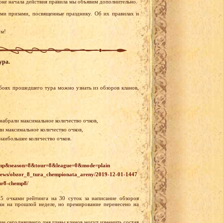
роке начала действия правила мы объявим дополнительно.
ыми призами, посвященные празднику. Об их правилах и
ом!
ура.
боях прошедшего тура можно узнать из обзоров кланов,
 набрали максимальное количество очков,
ли максимальное количество очков,
 наибольшее количество очков.
champ&season=8&tour=8&league=0&mode=plain
u/news/obzor_8_tura_chempionata_areny/2019-12-01-1447
tur8-chemp8/
 очками рейтинга на 30 суток за написание обзоров
н на прошлой неделе, но премирование перенесено на
ие сегодняшнего дня главы кланов могут изменить состав