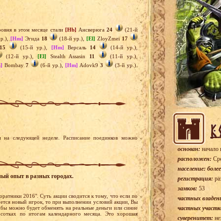
овня в этом месяце стали
[Hb]
Ансверюга
24
(21-й
р.),
[Hm]
Эгида
18
(18-й ур.),
[El]
ZloyZmei
17
15
(15-й ур.),
[Hm]
Версаль
14
(14-й ур.),
(12-й ур.),
[El]
Stealth Assasin
11
(11-й ур.),
]
Bombay
7
(6-й ур.),
[Hm]
Adovk9
3
(3-й ур.).
 на следующей неделе. Расписание поединков можно
основан:
начало 
расположен:
Сре
население: более
ный опыт в разных городах.
регистрация:
ра
замков:
53
оратники 2016". Суть акции сводится к тому, что если по
частных владен
уется новый игрок, то при выполнении условий акции, Вы
бы можно будет обменять на реальные деньги или синие
частных участк
сотках по итогам календарного месяца. Это хорошая
суверенитет:
не