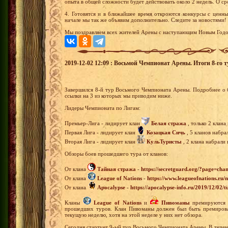
опыта в общей сложности будет действовать около 2 недель. О с
4. Готовятся и в ближайшее время откроются конкурсы с ценн
начале мы так же объявим дополнительно. Следите за новостями!
Мы поздравляем всех жителей Арены с наступающим Новым Год
2019-12-02 12:09 : Восьмой Чемпионат Арены. Итоги 8-го т
Завершился 8-й тур Восьмого Чемпионата Арены. Подробнее о 
ссылки на 3 из которых мы приводим ниже.
Лидеры Чемпионата по Лигам:
Премьер-Лига - лидирует клан
Белая стража
, только 2 клана
Первая Лига - лидирует клан
Козацкая Сичь
, 5 кланов набра
Вторая Лига - лидирует клан
КульТуристы
, 2 клана набрали
Обзоры боев прошедшего тура от кланов:
От клана
Тайная стража
-
https://secretguard.org/?page=
От клана
League of Nations
-
https://www.leagueofnations.r
От клана
Apocalypse
-
https://apocalypse-info.ru/2019/12/02/
Кланы
League of Nations
и
Пивоманы
премируются 5
прошедших туров. Клан Пивоманы должен был быть премирова
текущую неделю, хотя на этой неделе у них нет обзора.
Сегодня стартует 9-ый тур Восьмого Чемпионата Арены. В течен