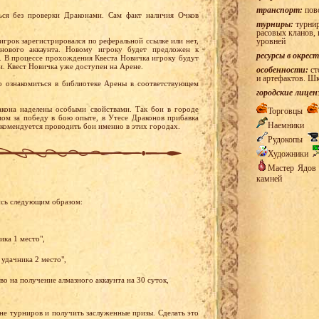
транспорт:
пов
ся без проверки Драконами. Сам факт наличия Очков
турниры:
турнир
расовых кланов, 
игрок зарегистрировался по реферальной ссылке или нет,
уровней
нового аккаунта. Новому игроку будет предложен к
ресурсы в окрес
. В процессе прохождения Квеста Новичка игроку будут
и. Квест Новичка уже доступен на Арене.
особенности:
ст
и артефактов. Ш
 ознакомиться в библиотеке Арены в соответствующем
городские лицен
кона наделены особыми свойствами. Так бои в городе
Торговцы
ом за победу в бою опыте, в Утесе Драконов прибавка
Наемники
екомендуется проводить бои именно в этих городах.
Рудокопы
Художники
Мастер Ядо
камней
ись следующим образом:
ика 1 место",
 удачника 2 место",
о на получение алмазного аккаунта на 30 суток,
ене турниров и получить заслуженные призы. Сделать это