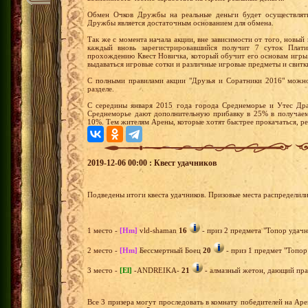
Обмен Очков Дружбы на реальные деньги будет осуществлять
Дружбы является достаточным основанием для обмена.
Так же с момента начала акции, вне зависимости от того, новый 
каждый вновь зарегистрировавшийся получит 7 суток Плати
прохождению Квест Новичка, который обучит его основам игры
выдаваться игровые сотки и различные игровые предметы и свитк
С полными правилами акции "Друзья и Соратники 2016" можно
разделе.
С середины января 2015 года города Среднеморье и Утес Дра
Среднеморье дают дополнительную прибавку в 25% в получаем
10%. Тем жителям Арены, которые хотят быстрее прокачаться, р
2019-12-06 00:00 : Квест удачников
Подведены итоги квеста удачников. Призовые места распределил
1 место -
[Hm]
vld-shaman
16
- приз 2 предмета "Топор удачн
2 место -
[Hm]
Бессмертный Боец
20
- приз 1 предмет "Топор
3 место -
[El]
-ANDREIKA-
21
- алмазный жетон, дающий прав
Все 3 призера могут проследовать в комнату победителей на Ар