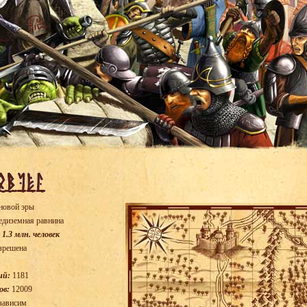
новой эры
диземная равнина
 1.3 млн. человек
зрешена
ий:
1181
ов:
12009
зависим