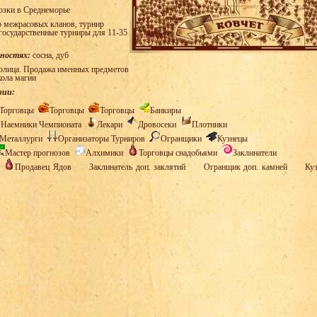
озки в Среднеморье
 межрасовых кланов, турнир
государственные турниры для 11-35
тностях:
сосна, дуб
олица. Продажа именных предметов
кола магии
зии:
Торговцы
Торговцы
Торговцы
Банкиры
Наемники Чемпионата
Лекари
Дровосеки
Плотники
Металлурги
Организаторы Турниров
Огранщики
Кузнецы
Мастер прогнозов
Алхимики
Торговцы снадобьями
Заклинатели
в
Продавец Ядов
Заклинатель доп. заклятий
Огранщик доп. камней
Куз