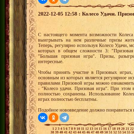
2022-12-05 12:58 : Колесо Удачи. Призо
С настоящего момента возможности Колеса 
выигрывать на нем различные призы жите
Теперь, регулярно используя Колесо Удачи, 
которых в общем сложности 3: "Призовая 
"Большая призовая игра". Призы, разыг
интересные.
Чтобы принять участие в Призовых играх,
основным из которых является регулярное и
правилами Призовой игры можно ознакомить
- "Колесо удачи. Призовая игра". При этом
полностью сохранены. Использование Коле
играх полностью бесплатны.
Подобное нововведение должно понравиться 
1
2
3
4
5
6
7
8
9
10
11
12
13
14
15
16
17
18
19
20
21
2
38
39
40
41
42
43
44
45
46
47
48
49
50
51
52
53
54
55
5