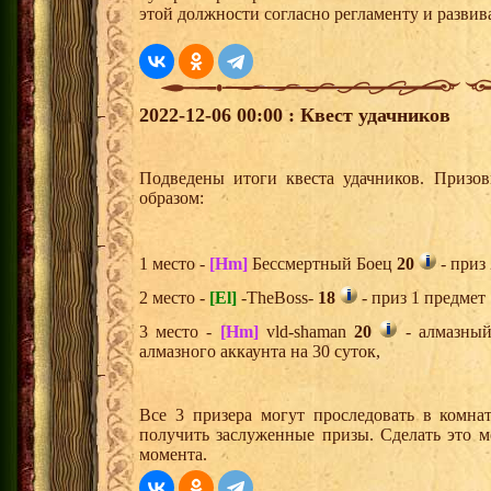
этой должности согласно регламенту и развива
2022-12-06 00:00 : Квест удачников
Подведены итоги квеста удачников. Призо
образом:
1 место -
[Hm]
Бессмертный Боец
20
- приз
2 место -
[El]
-TheBoss-
18
- приз 1 предмет
3 место -
[Hm]
vld-shaman
20
- алмазный
алмазного аккаунта на 30 суток,
Все 3 призера могут проследовать в комна
получить заслуженные призы. Сделать это м
момента.