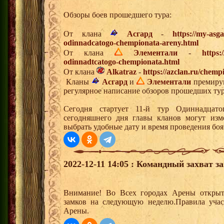
Обзоры боев прошедшего тура:
От клана
Асгард
-
https://my-asg
odinnadcatogo-chempionata-areny.html
От клана
Элементали
-
https:
odinnadtcatogo-chempionata.html
От клана
Alkatraz
-
https://azclan.ru/chem
Кланы
Асгард
и
Элементали
премирую
регулярное написание обзоров прошедших тур
Сегодня стартует 11-й тур Одиннадцат
сегодняшнего дня главы кланов могут изм
выбрать удобные дату и время проведения боя
2022-12-11 14:05 : Командный захват з
Внимание! Во Всех городах Арены открыт
замков на следующую неделю.Правила учас
Арены.