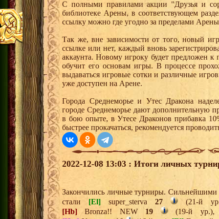
С полными правилами акции "Друзья и сор
библиотеке Арены, в соответствующем разде
ссылку можно где угодно за пределами Арены
Так же, вне зависимости от того, новый иг
ссылке или нет, каждый вновь зарегистриро
аккаунта. Новому игроку будет предложен к
обучит его основам игры. В процессе прох
выдаваться игровые сотки и различные игро
уже доступен на Арене.
Города Среднеморье и Утес Дракона надел
городе Среднеморье дают дополнительную пр
в бою опыте, в Утесе Драконов прибавка 10
быстрее прокачаться, рекомендуется проводит
2022-12-08 13:03 : Итоги личных турни
Закончились личные турниры. Сильнейшими и
стали
[El]
super_sterva
27
(21-й ур
[Hb]
Bronza!! NEW
19
(19-й ур.)