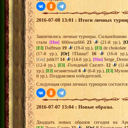
2016-07-08 13:01 : Итоги личных турни
Закончились личные турниры. Сильнейшими и
стали
[Hm]
666swaz666
23
(21-й ур.),
[O
[El]
Daffman
19
(19-й ур.),
[El]
de chokolate
(17-й ур.),
[Or]
!!Паша!!
16
(16-й ур.
[Gn]
julik!!!
14
(14-й ур.),
[Hm]
Serge_Denis
(12-й ур.),
[El]
-Голодный Скелет-
12
(11-й
ур.),
[El]
незаметный
6
(6-й ур.),
[El]
Мухом
й ур.). Поздравляем победителей.
Следующая серия личных турниров состоится 
2016-07-07 13:04 : Новые образы.
Двадцать новых образов сегодня на А
[El]
Душа Санти
22
,
[Or]
Я Бездельник
1