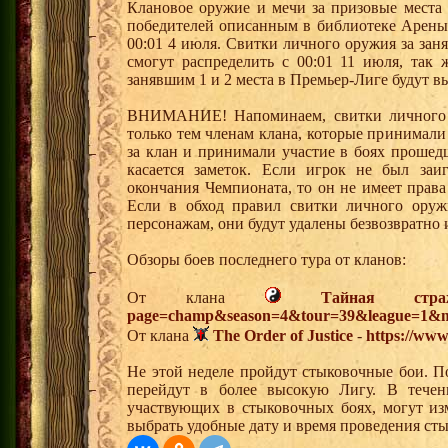
Клановое оружие и мечи за призовые места 
победителей описанным в библиотеке Арены,
00:01 4 июля. Свитки личного оружия за зан
смогут распределить с 00:01 11 июля, так 
занявшим 1 и 2 места в Премьер-Лиге будут вы
ВНИМАНИЕ! Напоминаем, свитки личного о
только тем членам клана, которые принимали
за клан и принимали участие в боях прошед
касается заметок. Если игрок не был заи
окончания Чемпионата, то он не имеет права
Если в обход правил свитки личного оруж
персонажам, они будут удалены безвозвратно 
Обзоры боев последнего тура от кланов:
От клана
Тайная стра
page=champ&season=4&tour=39&league=1&m
От клана
The Order of Justice
-
https://www
Не этой неделе пройдут стыковочные бои. П
перейдут в более высокую Лигу. В течен
участвующих в стыковочных боях, могут из
выбрать удобные дату и время проведения сты