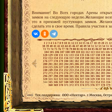
Внимание! Во Всех городах Арены открыт
замков на следующую неделю.Желающие возгла
это в прихожей пустующих замков. Желающ
сделать это в свое время. Правила участия в 
1
2
3
4
5
6
7
8
9
10
11
12
13
14
15
16
17
18
19
20
21
2
38
39
40
41
42
43
44
45
46
47
48
49
50
51
52
53
54
55
5
72
73
74
75
76
77
78
79
80
81
82
83
84
85
86
87
88
89
104
105
106
107
108
109
110
111
112
113
114
115
116
128
129
130
131
132
133
134
135
136
137
138
139
140
152
153
154
155
156
157
158
159
160
161
162
163
164
176
177
178
179
180
181
182
183
184
185
186
187
188
200
201
202
203
204
205
206
207
208
209
210
211
212
224
225
226
227
228
229
230
231
232
233
234
235
236
248
249
250
251
252
253
254
255
256
257
258
259
260
272
273
274
275
276
277
278
279
280
281
282
283
284
296
297
298
299
300
301
302
303
304
305
306
307
308
320
321
322
323
324
325
326
327
328
329
330
331
332
344
345
346
347
348
349
350
351
352
353
354
355
356
368
369
370
371
372
373
374
375
376
377
378
379