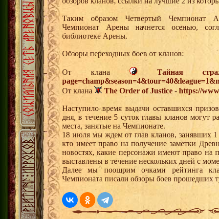
обзоров кланов, ссылки на лучшие 2 из кото
Таким образом Четвертый Чемпионат А
Чемпионат Арены начнется осенью, сог
библиотеке Арены.
Обзоры переходных боев от кланов:
От клана
Тайная стра
page=champ&season=4&tour=40&league=1&m
От клана
The Order of Justice
-
https://www.
Наступило время выдачи оставшихся призов
дня, в течение 5 суток главы кланов могут 
места, занятые на Чемпионате.
18 июля мы ждем от глав кланов, занявших 1
кто имеет право на получение заметки Древн
новостях, какие персонажи имеют право на п
выставлены в течение нескольких дней с моме
Далее мы поощрим очками рейтинга кла
Чемпионата писали обзоры боев прошедших т