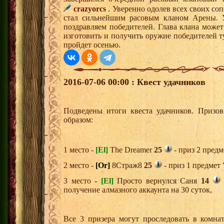
crazyorcs
. Уверенно одолев всех своих со
стал сильнейшим расовым кланом Арены. У
поздравляем победителей. Глава клана может
изготовить и получить оружие победителей 
пройдет осенью.
2016-07-06 00:00 : Квест удачников
Подведены итоги квеста удачников. Призо
образом:
1 место -
[El]
The Dreamer
25
- приз 2 предм
2 место -
[Or]
8Страж8
25
- приз 1 предмет 
3 место -
[El]
Просто вернулся Саня
14
получение алмазного аккаунта на 30 суток,
Все 3 призера могут проследовать в комна