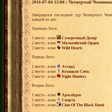
2016-07-04 12:04 : Четвертый Чемпион
Завершился последний тур Четвертого Чем
каждой из лиг:
Премьер-Лига:
1 место - клан
Сумеречный Дозор
2 место - клан
Мальтийский Орден
3 место - клан
Wild Hearts
Первая Лига:
1 место - клан
Асгард
2 место - клан
Козацкая Сичь
3 место - клан
Night Hunters
Вторая Лига:
1 место - клан
Apocalypse
2 место - клан
Спарта
3 место - клан
Clan Of The Black Hand