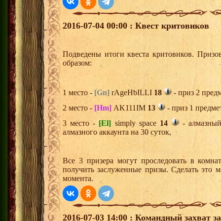
2016-07-04 00:00 : Квест критовиков
Подведены итоги квеста критовиков. Призо
образом:
1 место -
[Gn]
rAgeHbILLI
18
- приз 2 пред
2 место -
[Hm]
AK111IM
13
- приз 1 предме
3 место -
[El]
simply space
14
- алмазный
алмазного аккаунта на 30 суток,
Все 3 призера могут проследовать в комна
получить заслуженные призы. Сделать это м
момента.
2016-07-03 14:00 : Командный захват з