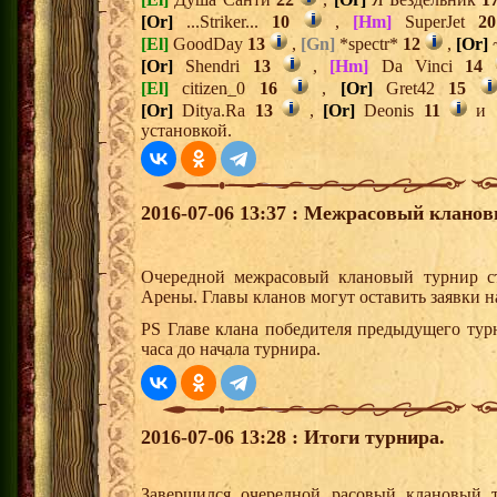
[Or]
...Striker...
10
,
[Hm]
SuperJet
20
[El]
GoodDay
13
,
[Gn]
*spectr*
12
,
[Or]
[Or]
Shendri
13
,
[Hm]
Da Vinci
14
[El]
citizen_0
16
,
[Or]
Gret42
15
[Or]
Ditya.Ra
13
,
[Or]
Deonis
11
и
установкой.
2016-07-06 13:37 : Межрасовый кланов
Очередной межрасовый клановый турнир ст
Арены. Главы кланов могут оставить заявки н
PS Главе клана победителя предыдущего тур
часа до начала турнира.
2016-07-06 13:28 : Итоги турнира.
Завершился очередной расовый клановый 