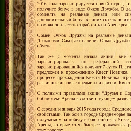
2016 года зарегистрируется новый игрок, 
получите бонус в виде Очков Дружбы. В д
обменять на реальные деньги или си
дополнительный бонус в синих сотках по ито
возможность честно заработать на Арене реал
Обмен Очков Дружбы на реальные деньги 
Драконами. Сам факт наличия Очков Дружбы 
обмена.
Так же с момента начала акции, вне з
зарегистрировался по реферальной 
зарегистрировавшийся получит 7 суток Плати
предложен к прохождению Квест Новичка, 
процессе прохождения Квеста Новичка игро
различные игровые предметы и свитки. Квест
С полными правилами акции "Друзья и Сор
библиотеке Арены в соответствующем разделе
С середины января 2015 года города Среднем
свойствами. Так бои в городе Среднеморье 
получаемом за победу в бою опыте, в Утесе
Арены, которые хотят быстрее прокачаться, 
этих городах.