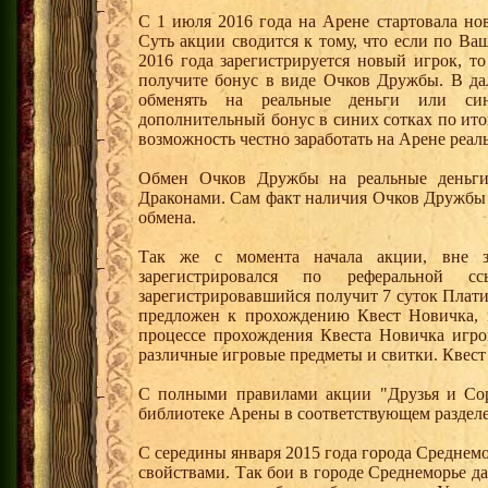
С 1 июля 2016 года на Арене стартовала но
Суть акции сводится к тому, что если по Ва
2016 года зарегистрируется новый игрок, 
получите бонус в виде Очков Дружбы. В д
обменять на реальные деньги или си
дополнительный бонус в синих сотках по ито
возможность честно заработать на Арене реал
Обмен Очков Дружбы на реальные деньги 
Драконами. Сам факт наличия Очков Дружбы 
обмена.
Так же с момента начала акции, вне з
зарегистрировался по реферальной 
зарегистрировавшийся получит 7 суток Плати
предложен к прохождению Квест Новичка, 
процессе прохождения Квеста Новичка игро
различные игровые предметы и свитки. Квест
С полными правилами акции "Друзья и Сор
библиотеке Арены в соответствующем раздел
С середины января 2015 года города Среднем
свойствами. Так бои в городе Среднеморье 