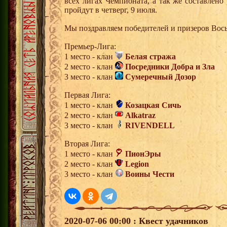
всех лигах Чемпионата, а так же составлено
пройдут в четверг, 9 июля.
Мы поздравляем победителей и призеров Вос
Премьер-Лига:
1 место - клан
Белая стража
2 место - клан
Посредники Добра и Зла
3 место - клан
Сумеречный Дозор
Первая Лига:
1 место - клан
Козацкая Сичь
2 место - клан
Alkatraz
3 место - клан
RIVENDELL
Вторая Лига:
1 место - клан
ПионЭры
2 место - клан
Legion
3 место - клан
Воины Чести
2020-07-06 00:00 : Квест удачников