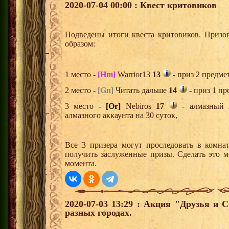
2020-07-04 00:00 : Квест критовиков
Подведены итоги квеста критовиков. Призо
образом:
1 место -
[Hm]
Warrior13
13
- приз 2 предме
2 место -
[Gn]
Читать дальше
14
- приз 1 пр
3 место -
[Or]
Nebiros
17
- алмазный 
алмазного аккаунта на 30 суток,
Все 3 призера могут проследовать в комна
получить заслуженные призы. Сделать это м
момента.
2020-07-03 13:29 : Акция "Друзья и 
разных городах.