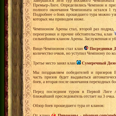
Завершился 38-й тур Восьмого Чемпионата
Премьер-Лиге. Определились Чемпион и при
полного окончания Чемпионата остался 1 т
Подробнее о боях прошедшего тура можно узн
которых мы приводим ниже.
Чемпионом Арены стал, второй раз подряд,
переигровки и прочие обстоятельства, клан
сильнейшим кланом Арены. Заслуженная и уб
Вице-Чемпионом стал клан
Посредники Д
количество очков, но уступил Чемпиону по ко
Третье место занял клан
Сумеречный Дозо
Мы поздравляем победителей и призеров 
часть призов будет выдаваться автоматиче
боев, а вторая после окончания переходных бо
Перед последним туром в Первой Лиге 
ближайший преследователь отстает на 3 очка.
Обзор боев прошедшего тура от кланов:
От клана
Пивоманы
-
pivoman.com/apeha