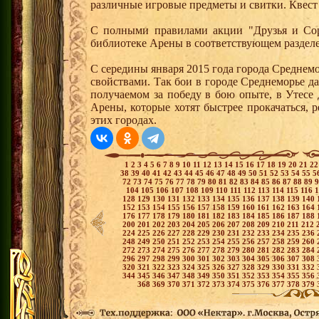
различные игровые предметы и свитки. Квест
С полными правилами акции "Друзья и Сор
библиотеке Арены в соответствующем раздел
С середины января 2015 года города Среднем
свойствами. Так бои в городе Среднеморье 
получаемом за победу в бою опыте, в Утесе
Арены, которые хотят быстрее прокачаться, 
этих городах.
1
2
3
4
5
6
7
8
9
10
11
12
13
14
15
16
17
18
19
20
21
2
38
39
40
41
42
43
44
45
46
47
48
49
50
51
52
53
54
55
5
72
73
74
75
76
77
78
79
80
81
82
83
84
85
86
87
88
89
104
105
106
107
108
109
110
111
112
113
114
115
116
128
129
130
131
132
133
134
135
136
137
138
139
140
152
153
154
155
156
157
158
159
160
161
162
163
164
176
177
178
179
180
181
182
183
184
185
186
187
188
200
201
202
203
204
205
206
207
208
209
210
211
212
224
225
226
227
228
229
230
231
232
233
234
235
236
248
249
250
251
252
253
254
255
256
257
258
259
260
272
273
274
275
276
277
278
279
280
281
282
283
284
296
297
298
299
300
301
302
303
304
305
306
307
308
320
321
322
323
324
325
326
327
328
329
330
331
332
344
345
346
347
348
349
350
351
352
353
354
355
356
368
369
370
371
372
373
374
375
376
377
378
379