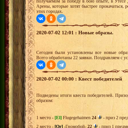
получаемом за победу в бою опыте, в Утесе
Арены, которые хотят быстрее прокачаться, 
этих городах.
2020-07-02 12:01 : Новые образы.
Сегодня были установлены все новые образ
Всего обработаны 22 заявки. Поздравляем с у
2020-07-02 00:00 : Квест победителей
Подведены итоги квеста победителей. Приз
образом:
1 место -
[El]
Flugegehaimen
24
- приз 2 пре
2 место -
[Or]
-Гномобой-
22
- приз 1 предм