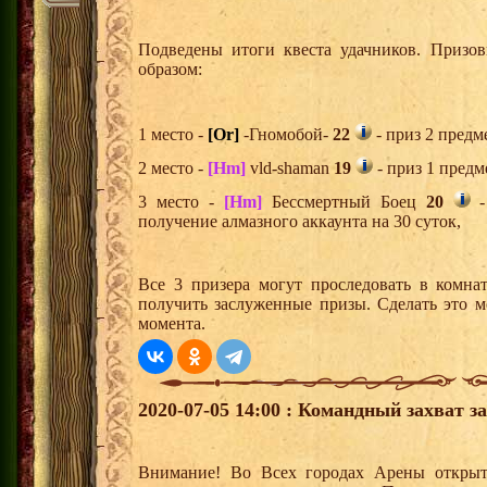
Подведены итоги квеста удачников. Призо
образом:
1 место -
[Or]
-Гномобой-
22
- приз 2 предм
2 место -
[Hm]
vld-shaman
19
- приз 1 предм
3 место -
[Hm]
Бессмертный Боец
20
-
получение алмазного аккаунта на 30 суток,
Все 3 призера могут проследовать в комна
получить заслуженные призы. Сделать это м
момента.
2020-07-05 14:00 : Командный захват з
Внимание! Во Всех городах Арены открыт