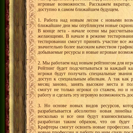
игровые возможности. Расскажем вкратце,
доступно в самом ближайшем будущем.
1. Работа над новым лесом с новыми воз
ближайшие дни мы опубликуем новые скриншо
В конце лета - начале осени мы рассчитыв
желающими. В начале в режиме тестировани
тестировании смогут принять участие все ж
значительно более высоким качеством график
добываемые ресурсы и новые игровые возможн
2. Мы работаем над новым рейтингом для игр
Рейтинг будет подсчитываться за каждый ка
игроки будут получать специальные звания 
доступ к специальным абилкам. А так как 
месяц заново, занять высокие места и по
смогут не только игроки со стажем, но и 
работу и сделать эту игровую возможность до
3. Но основе новых видов ресурсов, кото
разрабатывается абсолютно новая линейка
несколько и все они будут взаимосвязан
разработан таким образом, что он будет 
Крафтеры смогут освоить новые профессии.
новые профессии и работу по ним сразу посл