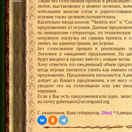
Также без голосования прошло в реализацию
любое, выставляемое в момент починки, знач
небольшим запасом соток и дорогостоящим
игроков также целиком положительна.
Касательно ввода кнопок "Чинить все" и "Сн
предложениях от игроков. Данные предложени
по инициативе губернатора, по технически
ненужную нагрузку на сервера проекта и с
любит, ни администрация, ни игроки.
Без голосования прошло в реализацию пр
Логичное и ожидаемое предложение. На да
будет введено в проект вместе с новым чатом.
Хочу отметить что ежедневный объем предло
когда игроки пытаются узнать как именно 
предложение. Предложения посылаются Адми
дойдет до Вашего предложения, я не могу о
увидите его на голосовании или уже введ
терпения.
Если у Вас есть предложения или идеи, запи
на почту gubernator@secretguard.org
С уважением, Ваш губернатор,
[Hm]
*Адмира