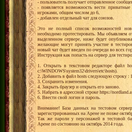
- пользователь получает отправленное сообще
- появляется возможность вести приватные
игроками, общим числом до 6,
- добавлен отдельный чат для союзов.
Это не полный список возможностей ново
необходимо протестировать. Мы объявляем о
выделенном сервере, ниже будет опубликова
желающие могут принять участие в тестиро
новый чат будет введен по очереди во всех г
Инструкция как попасть на сервер для тестир
1. Открыть в текстовом редакторе файл h
c:\WINDOWS\system32\drivers\etc\hosts).
2. Добавить в файл hosts следующую строку : 18
3. Сохранить изменения.
4. Закрыть браузер и открыть его заново.
5. Набрать в адрессной строке https://nordland.ap
6. Ввести свой логин и пароль.
Внимание! База данных на тестовом серве
зарегистрированных на Арене не позже октябр
Так же пароли у персонажей в тестовой ба
Арене по состоянию на октябрь 2014 года.