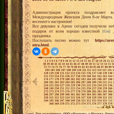
Администрация проекта поздравляет 
Международным Женским Днем 8-ое Марта. 
весеннего настроения!
Все девушки в Арене сегодня получили не
подарок от всем хорошо известной
[Gn]
_
праздника.
Послушать песню можно тут
https://ar
utra.html
.
1
2
3
4
5
6
7
8
9
10
11
12
13
14
15
16
17
18
19
20
21
2
38
39
40
41
42
43
44
45
46
47
48
49
50
51
52
53
54
55
5
72
73
74
75
76
77
78
79
80
81
82
83
84
85
86
87
88
89
104
105
106
107
108
109
110
111
112
113
114
115
116
128
129
130
131
132
133
134
135
136
137
138
139
140
152
153
154
155
156
157
158
159
160
161
162
163
164
176
177
178
179
180
181
182
183
184
185
186
187
188
200
201
202
203
204
205
206
207
208
209
210
211
212
224
225
226
227
228
229
230
231
232
233
234
235
236
248
249
250
251
252
253
254
255
256
257
258
259
260
272
273
274
275
276
277
278
279
280
281
282
283
284
296
297
298
299
300
301
302
303
304
305
306
307
308
320
321
322
323
324
325
326
327
328
329
330
331
332
344
345
346
347
348
349
350
351
352
353
354
355
356
368
369
370
371
372
373
374
375
376
377
378
379