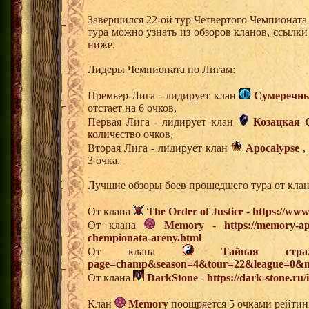
Завершился 22-ой тур Четвертого Чемпионат
тура можно узнать из обзоров кланов, ссылк
ниже.
Лидеры Чемпионата по Лигам:
Премьер-Лига - лидирует клан
Сумеречны
отстает на 6 очков,
Первая Лига - лидирует клан
Козацкая 
количество очков,
Вторая Лига - лидирует клан
Apocalypse
,
3 очка.
Лучшие обзоры боев прошедшего тура от клан
От клана
The Order of Justice
-
https://www
От клана
Memory
-
https://memory-ap
chempionata-areny.html
От клана
Тайная стра
page=champ&season=4&tour=22&league=0&m
От клана
DarkStone
-
https://dark-stone.ru
Клан
Memory
поощряется 5 очками рейтинг