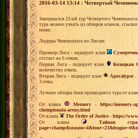
2016-03-14 13:14 : Четвертый Чемпиона
Завершился 23-ий тур Четвертого Чемпионат
тура можно узнать из обзоров кланов, ссылк
ниже.
Лидеры Чемпионата по Лигам:
Премьер-Лига - лидирует клан
Сумеречны
отстает на 6 очков,
Первая Лига - лидирует клан
Козацкая 
количество очков,
Вторая Лига - лидирует клан
Apocalypse
,
3 очка.
Лучшие обзоры боев прошедшего тура от клан
От клана
Memory
-
https://memory-ap
chempionata-areny.html
От клана
The Order of Justice
-
https://www
От клана
Тайная стра
page=champ&season=4&tour=23&league=0&m