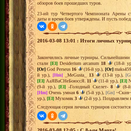
обзоров боев прошедших туров.
23-ий тур Четвертого Чемпионата Арены ст
даты и время боев утверждены. И пусть побе
2016-03-08 13:01 : Итоги личных турни
Закончились личные турниры. Сильнейшими и
стали
[El]
Desiderium arcanum
18
(18-й ур
[Or]
God Perseus
16
(16-й ур.),
[Or]
maks45
й ур.),
[Hm]
_MeGusta_
13
(13-й ур.),
[G
[El]
АаЯВаСНеБоюссЯ.
11
(11-й ур.),
[El]
N
(9-й ур.),
[El]
-Голодный Скелет-
8
(8-й
[Hm]
Очень умная
6
(5-й ур.),
[Gn]
~Скив
ур.),
[El]
Мухомяк
3
(2-й ур.). Поздравляем
Следующая серия личных турниров состоится 
2016-03-08 12:05 : С 8-ым Марта!