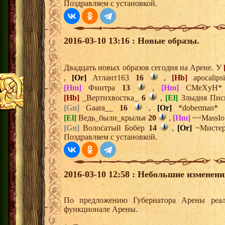
Поздравляем с установкой.
2016-03-10 13:16 : Новые образы.
Двадцать новых образов сегодня на Арене. У
,
[Or]
Атлант163
16
,
[Hb]
apocalip
[Hm]
Финтра
13
,
[Hm]
CMeXyH
[Hb]
_Вертихвостка_
6
,
[El]
Злыдня Пи
[Gn]
Gaara__
16
,
[Or]
*doberman*
[El]
Ведь_были_крылья
20
,
[Hm]
~~MassI
[Gn]
Волосатый Бобер
14
,
[Or]
~Мисте
Поздравляем с установкой.
2016-03-10 12:58 : Небольшие изменени
По предложению Губернатора Арены реа
функционале Арены.