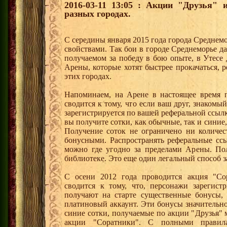
2016-03-11 13:05 : Акции "Друзья"
разных городах.
С середины января 2015 года города Среднем
свойствами. Так бои в городе Среднеморье 
получаемом за победу в бою опыте, в Утесе
Арены, которые хотят быстрее прокачаться, 
этих городах.
Напоминаем, на Арене в настоящее время п
сводится к тому, что если ваш друг, знаком
зарегистрируется по вашей реферальной ссылк
вы получите сотки, как обычные, так и синие,
Получение соток не ограничено ни количес
бонусными. Распространять реферальные сс
можно где угодно за пределами Арены. По
библиотеке. Это еще один легальный способ з
С осени 2012 года проводится акция "Со
сводится к тому, что, персонажи зарегист
получают на старте существенные бонусы, 
платиновый аккаунт. Эти бонусы значительно
синие сотки, получаемые по акции "Друзья"
акции "Соратники". С полными правил