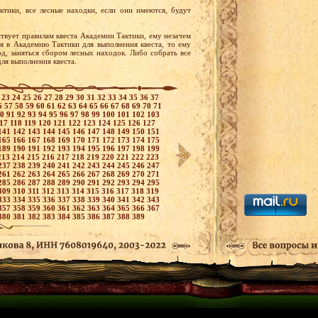
тики, все лесные находки, если они имеются, будут
ствует правилам квеста Академии Тактики, ему незачем
ся в Академию Тактики для выполнения квеста, то ему
од, заняться сбором лесных находок. Либо собрать все
для выполнения квеста.
2
23
24
25
26
27
28
29
30
31
32
33
34
35
36
37
6
57
58
59
60
61
62
63
64
65
66
67
68
69
70
71
90
91
92
93
94
95
96
97
98
99
100
101
102
103
117
118
119
120
121
122
123
124
125
126
127
141
142
143
144
145
146
147
148
149
150
151
165
166
167
168
169
170
171
172
173
174
175
189
190
191
192
193
194
195
196
197
198
199
213
214
215
216
217
218
219
220
221
222
223
237
238
239
240
241
242
243
244
245
246
247
261
262
263
264
265
266
267
268
269
270
271
285
286
287
288
289
290
291
292
293
294
295
309
310
311
312
313
314
315
316
317
318
319
333
334
335
336
337
338
339
340
341
342
343
357
358
359
360
361
362
363
364
365
366
367
380
381
382
383
384
385
386
387
388
389