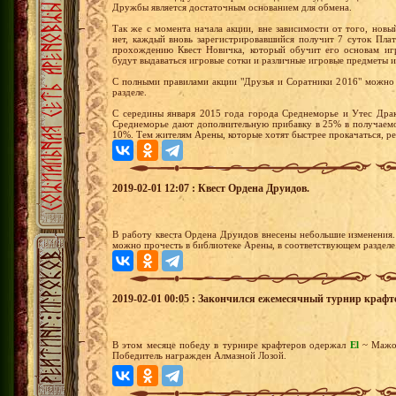
Дружбы является достаточным основанием для обмена.
Так же с момента начала акции, вне зависимости от того, новы
нет, каждый вновь зарегистрировавшийся получит 7 суток Пла
прохождению Квест Новичка, который обучит его основам иг
будут выдаваться игровые сотки и различные игровые предметы и
С полными правилами акции "Друзья и Соратники 2016" можно 
разделе.
С середины января 2015 года города Среднеморье и Утес Драк
Среднеморье дают дополнительную прибавку в 25% в получаемо
10%. Тем жителям Арены, которые хотят быстрее прокачаться, р
2019-02-01 12:07 : Квест Ордена Друидов.
В работу квеста Ордена Друидов внесены небольшие изменения
можно прочесть в библиотеке Арены, в соответствующем разделе
2019-02-01 00:05 : Закончился ежемесячный турнир крафт
В этом месяце победу в турнире крафтеров одержал
El
~ Маж
Победитель награжден Алмазной Лозой.