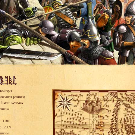
вой эры
иземная равнина
.3 млн. человек
ешена
:
1181
:
12009
висим