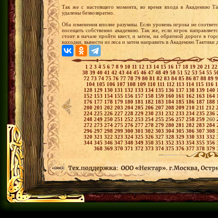
Так же с настоящего момента, во время входа в Академию Так
удалены безвозвратно.
Оба изменения вполне разумны. Если уровень игрока не соответ
посещать собственно академию. Так же, если игрок направляет
стоит в начале пройти квест, и затем, на обратной дороге в гор
находки, вынести из леса и затем направить в Академию Тактики 
1
2
3
4
5
6
7
8
9
10
11
12
13
14
15
16
17
18
19
20
21
2
38
39
40
41
42
43
44
45
46
47
48
49
50
51
52
53
54
55
5
72
73
74
75
76
77
78
79
80
81
82
83
84
85
86
87
88
89
104
105
106
107
108
109
110
111
112
113
114
115
116
128
129
130
131
132
133
134
135
136
137
138
139
140
152
153
154
155
156
157
158
159
160
161
162
163
164
176
177
178
179
180
181
182
183
184
185
186
187
188
200
201
202
203
204
205
206
207
208
209
210
211
212
224
225
226
227
228
229
230
231
232
233
234
235
236
248
249
250
251
252
253
254
255
256
257
258
259
260
272
273
274
275
276
277
278
279
280
281
282
283
284
296
297
298
299
300
301
302
303
304
305
306
307
308
320
321
322
323
324
325
326
327
328
329
330
331
332
344
345
346
347
348
349
350
351
352
353
354
355
356
368
369
370
371
372
373
374
375
376
377
378
379