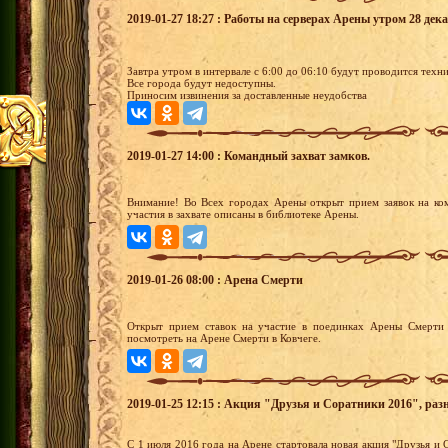
2019-01-27 18:27 : Работы на серверах Арены утром 28 дека
Завтра утром в интервале с 6:00 до 06:10 будут проводится техн
Все города будут недоступны.
Приносим извинения за доставленные неудобства
2019-01-27 14:00 : Командный захват замков.
Внимание! Во Всех городах Арены открыт прием заявок на ко
участия в захвате описаны в библиотеке Арены.
2019-01-26 08:00 : Арена Смерти
Открыт прием ставок на участие в поединках Арены Смерти 
посмотреть на Арене Смерти в Ковчеге.
2019-01-25 12:15 : Акция "Друзья и Соратники 2016", раз
С 1 июля 2016 года на Арене стартовала новая акция "Друзья и С