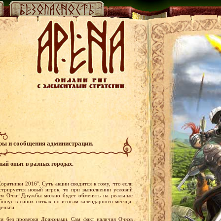
гры и сообщения администрации.
ный опыт в разных городах.
оратники 2016". Суть акции сводится к тому, что если
стрируется новый игрок, то при выполнении условий
ем Очки Дружбы можно будет обменять на реальные
бонус в синих сотках по итогам календарного месяца.
деньги.
я без проверки Драконами. Сам факт наличия Очков