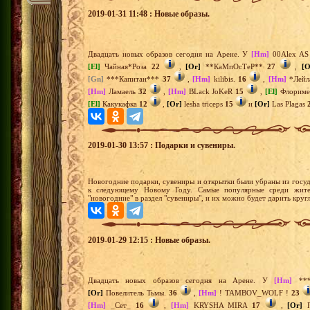
2019-01-31 11:48 : Новые образы.
Двадцать новых образов сегодня на Арене. У
[Hm]
00Alex A
[El]
Чайная*Роза
22
,
[Or]
**КаМпОсТеР**
27
,
[O
[Gn]
***Капитан***
37
,
[Hm]
kilibis.
16
,
[Hm]
*Лей
[Hm]
Ламаель
32
,
[Hm]
BLack JoKeR
15
,
[El]
Флорим
[El]
Какукафка
12
,
[Or]
lesha triceps
15
и
[Or]
Las Plagas
2019-01-30 13:57 : Подарки и сувениры.
Новогодние подарки, сувениры и открытки были убраны из госуд
к следующему Новому Году. Самые популярные среди жите
"новогодние" в раздел "сувениры", и их можно будет дарить круг
2019-01-29 12:15 : Новые образы.
Двадцать новых образов сегодня на Арене. У
[Hm]
***
[Or]
Повелитель Тьмы.
36
,
[Hm]
! TAMBOV_WOLF !
23
[Hm]
_Сет_
16
,
[Hm]
KRYSHA MIRA
17
,
[Or]
П