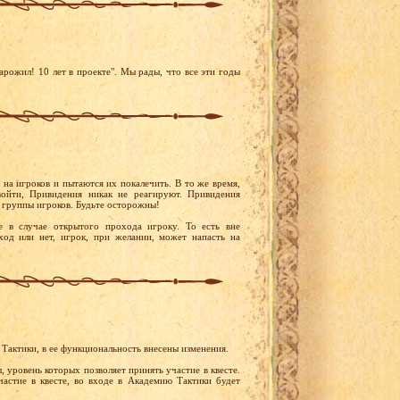
рожил! 10 лет в проекте". Мы рады, что все эти годы
на игроков и пытаются их покалечить. В то же время,
ойти, Привидения никак не реагируют. Привидения
а группы игроков. Будьте осторожны!
 в случае открытого прохода игроку. То есть вне
ход или нет, игрок, при желании, может напасть на
актики, в ее функциональность внесены изменения.
 уровень которых позволяет принять участие в квесте.
астие в квесте, во входе в Академию Тактики будет