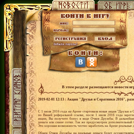
В этом разделе размещаются новости и
2019-02-01 12:13 : Акция "Друзья и Соратники 2016", раз
С 1 июля 2016 года на Арене стартовала новая акция "Друзья и С
по Вашей реферальной ссылке, после 1 июля 2016 года зареги
акции, Вы получите бонус в виде Очков Дружбы. В дальнейш
деньги или синие сотки. Так же предусмотрен дополнительный 
Это хорошая возможность честно заработать на Арене реальные 
Обмен Очков Дружбы на реальные деньги будет осуществлятьс