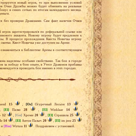
стрируется новый игрок, то при выполнении условий
ем Очки Дружбы можно будет обменять на реальные
бонус в синих сотках по итогам календарного месяца.
деньги.
я без проверки Драконами. Сам факт наличия Очков
й игрок зарегистрировался по реферальной ссылке или
тинового аккаунта. Новому игроку будет предложен к
ры. В процессе прохождения Квеста Новичка игроку
 свитки. Квест Новичка уже доступен на Арене.
ознакомиться в библиотеке Арены в соответствующем
она наделены особыми свойствами. Так бои в городе
м за победу в бою опыте, в Утесе Драконов прибавка
екомендуется проводить бои именно в этих городах.
nessI
15
,
[Or]
Огуречный Лосьон
13
,
,
[El]
Палко
28
,
[El]
Winklaar
14
,
k-
12
,
[Gn]
Хроми
20
,
[El]
Страшила
25
,
Не
14
,
[El]
Антон Палыч
20
,
[El]
im jeez
25
и
[Hm]
Wirtuss
11
. Поздравляем с установкой.