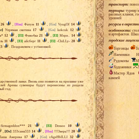
транспорт:
повоз
турниры:
турнир м
расовых кланов, г
уровней
ресурсы в окрестн
S
26
,
[Hm]
Фатум
11
,
[Gn]
VyugOf
14
,
r]
Упрямая скотина
17
,
[Gn]
kekcuk
12
,
особенности:
стол
и артефактов. Шко
ла*
12
,
[El]
Фиво4ка
21
,
[El]
Мэри..
14
,
городские лицензи
ель
11
,
[El]
айсберг
11
,
[El]
-ChiLLy-
20
,
23
. Поздравляем с установкой.
Торговцы
Т
Наемники
Н
Рудокопы
М
Художники
Мастер Ядов
камней
арственной лавки. Вновь они появятся на прилавке уже
лей Арены сувениры будут перенесены из раздела
лый год.
Armageddon***
21
,
[El]
Dessoo
10
,
,
[Or]
333саня333
14
,
[Hm]
!!!Зверь!!!
20
,
аша Америка
17
,
[Gn]
rAgeHbILLI
32
,