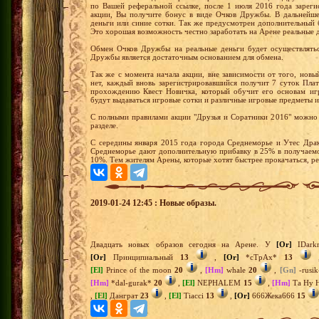
по Вашей реферальной ссылке, после 1 июля 2016 года зареги
акции, Вы получите бонус в виде Очков Дружбы. В дальнейш
деньги или синие сотки. Так же предусмотрен дополнительный 
Это хорошая возможность честно заработать на Арене реальные 
Обмен Очков Дружбы на реальные деньги будет осуществлятьс
Дружбы является достаточным основанием для обмена.
Так же с момента начала акции, вне зависимости от того, новы
нет, каждый вновь зарегистрировавшийся получит 7 суток Пла
прохождению Квест Новичка, который обучит его основам иг
будут выдаваться игровые сотки и различные игровые предметы и
С полными правилами акции "Друзья и Соратники 2016" можно 
разделе.
С середины января 2015 года города Среднеморье и Утес Драк
Среднеморье дают дополнительную прибавку в 25% в получаемо
10%. Тем жителям Арены, которые хотят быстрее прокачаться, р
2019-01-24 12:45 : Новые образы.
Двадцать новых образов сегодня на Арене. У
[Or]
IDark
[Or]
Принципиальный
13
,
[Or]
*сТрАх*
13
[El]
Prince of the moon
20
,
[Hm]
whale
20
,
[Gn]
-rusi
[Hm]
*dal-gurak*
20
,
[El]
NEPHALEM
15
,
[Hm]
Та Ну 
,
[El]
Данграт
23
,
[El]
Tiacci
13
,
[Or]
666Жека666
15