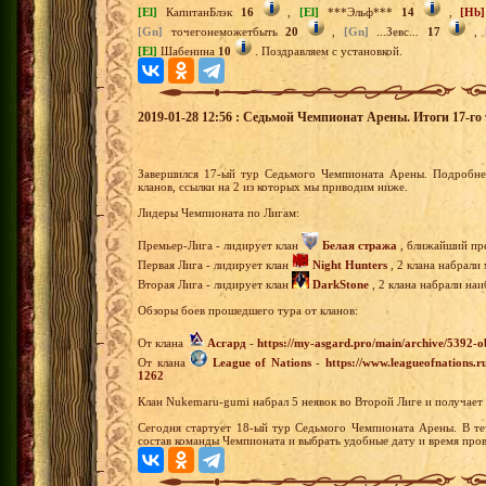
[El]
КапитанБлэк
16
,
[El]
***Эльф***
14
,
[Hb]
[Gn]
точегонеможетбыть
20
,
[Gn]
...Зевс...
17
,
[El]
Шабенина
10
. Поздравляем с установкой.
2019-01-28 12:56 : Седьмой Чемпионат Арены. Итоги 17-го 
Завершился 17-ый тур Седьмого Чемпионата Арены. Подробне
кланов, ссылки на 2 из которых мы приводим ниже.
Лидеры Чемпионата по Лигам:
Премьер-Лига - лидирует клан
Белая стража
, ближайший пре
Первая Лига - лидирует клан
Night Hunters
, 2 клана набрали
Вторая Лига - лидирует клан
DarkStone
, 2 клана набрали наи
Обзоры боев прошедшего тура от кланов:
От клана
Асгард
-
https://my-asgard.pro/main/archive/5392-
От клана
League of Nations
-
https://www.leagueofnations.
1262
Клан Nukemaru-gumi набрал 5 неявок во Второй Лиге и получает
Сегодня стартует 18-ый тур Седьмого Чемпионата Арены. В те
состав команды Чемпионата и выбрать удобные дату и время пров