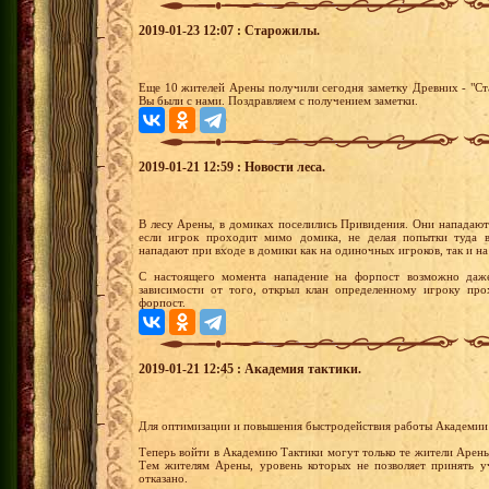
2019-01-23 12:07 : Старожилы.
Еще 10 жителей Арены получили сегодня заметку Древних - "Ста
Вы были с нами. Поздравляем с получением заметки.
2019-01-21 12:59 : Новости леса.
В лесу Арены, в домиках поселились Привидения. Они нападают 
если игрок проходит мимо домика, не делая попытки туда в
нападают при входе в домики как на одиночных игроков, так и н
С настоящего момента нападение на форпост возможно даже
зависимости от того, открыл клан определенному игроку про
форпост.
2019-01-21 12:45 : Академия тактики.
Для оптимизации и повышения быстродействия работы Академии Т
Теперь войти в Академию Тактики могут только те жители Арены,
Тем жителям Арены, уровень которых не позволяет принять уч
отказано.