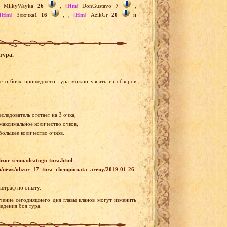
MilkyWayka
26
,
[Hm]
DonGustavo
7
,
[Hm]
Злючка1
16
,
,
[Hm]
AzikGr
20
и
тура.
е о боях прошедшего тура можно узнать из обзоров
следователь отстает на 3 очка,
 максимальное количество очков,
большее количество очков.
obzor-semnadcatogo-tura.html
ru/news/obzor_17_tura_chempionata_areny/2019-01-26-
 штраф по опыту.
чение сегодняшнего дня главы кланов могут изменить
едения боя тура.