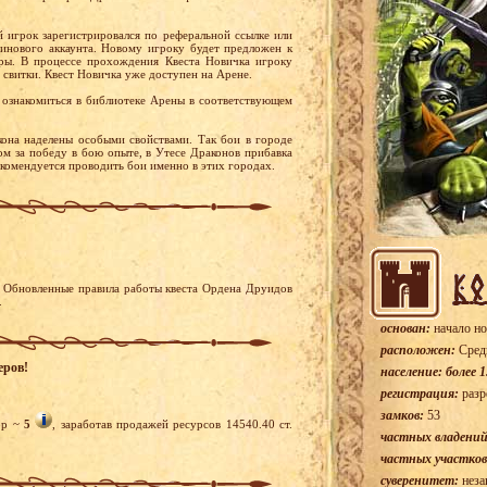
й игрок зарегистрировался по реферальной ссылке или
тинового аккаунта. Новому игроку будет предложен к
ры. В процессе прохождения Квеста Новичка игроку
 свитки. Квест Новичка уже доступен на Арене.
ознакомиться в библиотеке Арены в соответствующем
она наделены особыми свойствами. Так бои в городе
м за победу в бою опыте, в Утесе Драконов прибавка
екомендуется проводить бои именно в этих городах.
. Обновленные правила работы квеста Ордена Друидов
.
основан:
начало но
расположен:
Сред
еров!
население: более 1
регистрация:
разр
замков:
53
ор ~
5
, заработав продажей ресурсов 14540.40 ст.
частных владений
частных участков
суверенитет:
неза