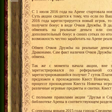
С 1 июля 2016 года на Арене стартовала но
Суть акции сводится к тому, что если по Ва
2016 года зарегистрируется новый игрок, 
получите бонус в виде Очков Дружбы. В д
обменять на реальные деньги или си
дополнительный бонус в синих сотках по ито
возможность честно заработать на Арене реал
Обмен Очков Дружбы на реальные деньги 
Драконами. Сам факт наличия Очков Дружбы 
обмена.
Так же с момента начала акции, вне з
зарегистрировался по реферальной 
зарегистрировавшийся получит 7 суток Плати
предложен к прохождению Квест Новичка, 
процессе прохождения Квеста Новичка игро
различные игровые предметы и свитки. Квест
С полными правилами акции "Друзья и Сор
библиотеке Арены в соответствующем разделе
С середины января 2015 года города Среднем