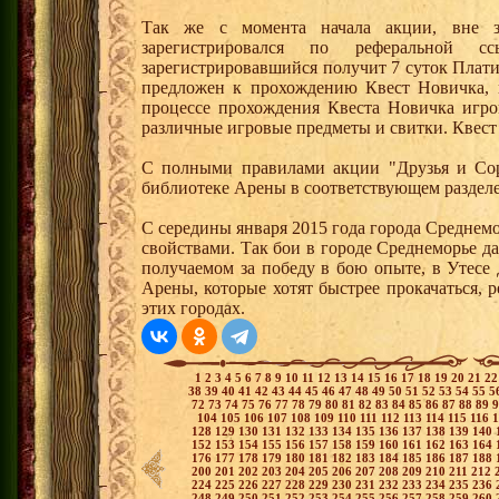
Так же с момента начала акции, вне з
зарегистрировался по реферальной 
зарегистрировавшийся получит 7 суток Плати
предложен к прохождению Квест Новичка, 
процессе прохождения Квеста Новичка игро
различные игровые предметы и свитки. Квест
С полными правилами акции "Друзья и Сор
библиотеке Арены в соответствующем разделе
С середины января 2015 года города Среднем
свойствами. Так бои в городе Среднеморье 
получаемом за победу в бою опыте, в Утесе
Арены, которые хотят быстрее прокачаться, 
этих городах.
1
2
3
4
5
6
7
8
9
10
11
12
13
14
15
16
17
18
19
20
21
2
38
39
40
41
42
43
44
45
46
47
48
49
50
51
52
53
54
55
5
72
73
74
75
76
77
78
79
80
81
82
83
84
85
86
87
88
89
104
105
106
107
108
109
110
111
112
113
114
115
116
128
129
130
131
132
133
134
135
136
137
138
139
140
152
153
154
155
156
157
158
159
160
161
162
163
164
176
177
178
179
180
181
182
183
184
185
186
187
188
200
201
202
203
204
205
206
207
208
209
210
211
212
224
225
226
227
228
229
230
231
232
233
234
235
236
248
249
250
251
252
253
254
255
256
257
258
259
260