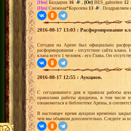
[Hm]
Балдарик
16
,
[Or]
BES_gaboriten
12
[Hm]
Снежная*Королева
13
. Поздравляем 
2016-08-17 13:03 : Расформирование кл
Сегодня на Арене был официально расформ
расформирования - отсутствие сайта клана.
клана всего 1 человек - его Глава. Он отсутству
2016-08-17 12:55 : Аукцион.
С сегодняшнего дня в правила работы аук
правилами работы аукциона, в том числе 
ознакомиться в библиотеке Арены, в соответс
В настоящее время аукцион временно закрыт
чем мы объявим дополнительно. Следите за н