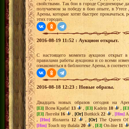
свойствами. Так бои в городе Среднеморье 
получаемом за победу в бою опыте, в Утесе
Арены, которые хотят быстрее прокачаться, 
этих городах.
2016-08-19 11:52 : Аукцион открыт.
С настоящего момента аукцион открыт 
правилами работы аукциона и со всеми изме
ознакомиться в библиотеке Арены, в соответс
2016-08-18 12:23 : Новые образы.
Двадцать новых образов сегодня на Ар
[El]
Всем Краба!
13
,
[El]
Kadein
10
,
[El
[El]
Лигейя
16
,
[Or]
Buttkick
22
,
[Hm]
A
,
[Hm]
Иоланта
12
,
[Or]
The Queen Of
[Hm]
Touch my thalala
20
,
[El]
On-line
11