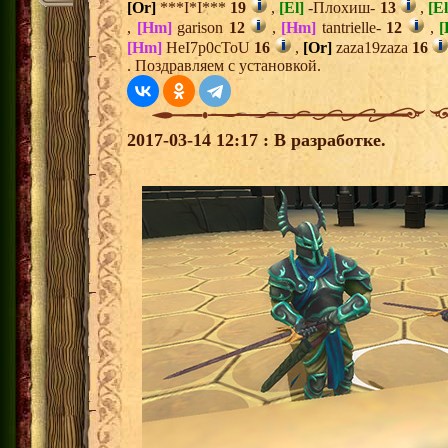
[Or]
***I*I***
19
,
[El]
-Плохиш-
13
,
[El
,
[Hm]
garison
12
,
[Hm]
tantrielle-
12
,
[
[Hm]
HeI7p0cToU
16
,
[Or]
zaza19zaza
16
. Поздравляем с установкой.
2017-03-14 12:17 : В разработке.