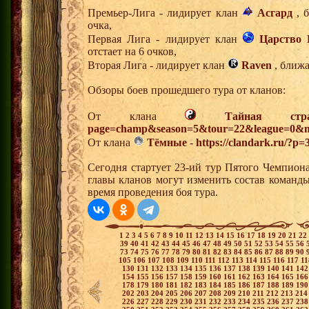
Премьер-Лига - лидирует клан
Асгард
, б
очка,
Первая Лига - лидирует клан
Царство 
отстает на 6 очков,
Вторая Лига - лидирует клан
Raven
, ближа
Обзоры боев прошедшего тура от кланов:
От клана
Тайная стр
page=champ&season=5&tour=22&league=0&m
От клана
Тёмные
-
https://clandark.ru/?p=
Сегодня стартует 23-ий тур Пятого Чемпион
главы кланов могут изменить состав команд
время проведения боя тура.
1
2
3
4
5
6
7
8
9
10
11
12
13
14
15
16
17
18
19
20
21
22
39
40
41
42
43
44
45
46
47
48
49
50
51
52
53
54
55
56
73
74
75
76
77
78
79
80
81
82
83
84
85
86
87
88
89
90
105
106
107
108
109
110
111
112
113
114
115
116
117
1
130
131
132
133
134
135
136
137
138
139
140
141
14
154
155
156
157
158
159
160
161
162
163
164
165
16
178
179
180
181
182
183
184
185
186
187
188
189
19
202
203
204
205
206
207
208
209
210
211
212
213
21
226
227
228
229
230
231
232
233
234
235
236
237
23