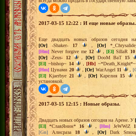
всегда можно продать в государственную лавк
2017-03-15 12:22 : И еще новые образы.
Еще двадцать новых образов сегодня 
[Or]
-Shaker-
17
,
[Or]
*_Chrysali
[Hm]
Never forgive me
12
,
[El]
SillaR
10
[Or]
-Zeus-
12
,
[Or]
DooM BaT
15
[El]
~bishop~
14
,
[Hb]
~*Death_Knight*
[Hm]
Цунами
20
,
[Or]
WarAngel
11
,
[
[El]
Kjaerbye
21
,
[Or]
Карелия
15
установкой.
2017-03-15 12:15 : Новые образы.
Двадцать новых образов сегодня на Арене. У
[El]
*СлавЯнин*
16
,
[Hm]
JeWWiZ
1
[Gn]
Алисраза
18
,
[Or]
Dark Smo