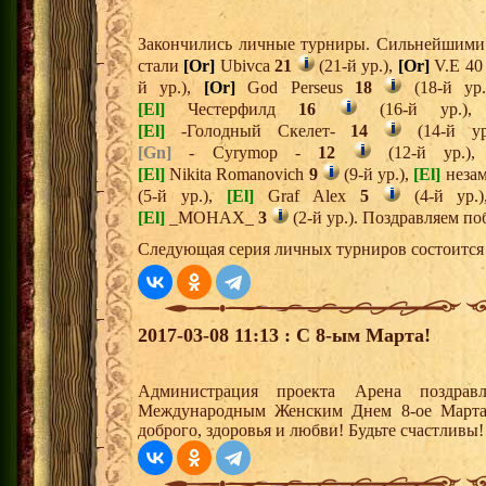
Закончились личные турниры. Сильнейшими 
стали
[Or]
Ubivca
21
(21-й ур.),
[Or]
V.E 4
й ур.),
[Or]
God Perseus
18
(18-й ур
[El]
Честерфилд
16
(16-й ур.)
[El]
-Голодный Скелет-
14
(14-й у
[Gn]
- Cyrymop -
12
(12-й ур.)
[El]
Nikita Romanovich
9
(9-й ур.),
[El]
неза
(5-й ур.),
[El]
Graf Alex
5
(4-й ур.
[El]
_MOHAX_
3
(2-й ур.). Поздравляем по
Следующая серия личных турниров состоится 
2017-03-08 11:13 : С 8-ым Марта!
Администрация проекта Арена поздрав
Международным Женским Днем 8-ое Марта
доброго, здоровья и любви! Будьте счастливы!