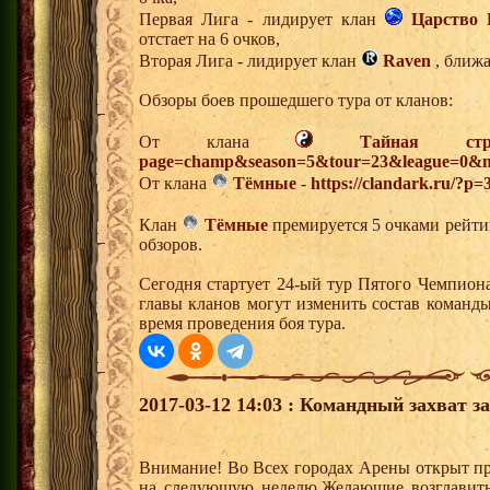
Первая Лига - лидирует клан
Царство 
отстает на 6 очков,
Вторая Лига - лидирует клан
Raven
, ближа
Обзоры боев прошедшего тура от кланов:
От клана
Тайная стр
page=champ&season=5&tour=23&league=0&m
От клана
Тёмные
-
https://clandark.ru/?p=
Клан
Тёмные
премируется 5 очками рейтин
обзоров.
Сегодня стартует 24-ый тур Пятого Чемпион
главы кланов могут изменить состав команд
время проведения боя тура.
2017-03-12 14:03 : Командный захват з
Внимание! Во Всех городах Арены открыт пр
на следующую неделю.Желающие возглавить з