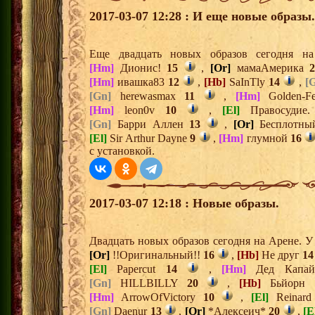
2017-03-07 12:28 : И еще новые образы.
Еще двадцать новых образов сегодня 
[Hm]
Дионис!
15
,
[Or]
мамаАмерика
[Hm]
ивашка83
12
,
[Hb]
SaInTly
14
,
[
[Gn]
herewasmax
11
,
[Hm]
Golden-F
[Hm]
leon0v
10
,
[El]
Правосудие
[Gn]
Барри Аллен
13
,
[Or]
Бесплотны
[El]
Sir Arthur Dayne
9
,
[Hm]
глумной
16
с установкой.
2017-03-07 12:18 : Новые образы.
Двадцать новых образов сегодня на Арене. 
[Or]
!!Оригинальный!!
16
,
[Hb]
Не друг
14
[El]
Papercut
14
,
[Hm]
Дед Кап
[Gn]
HILLBILLY
20
,
[Hb]
Бьйорн
[Hm]
ArrowOfVictory
10
,
[El]
Reinar
[Gn]
Daenur
13
,
[Or]
*Алексеич*
20
,
[E