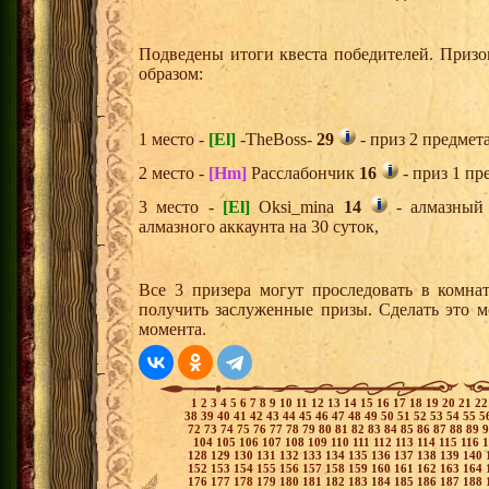
Подведены итоги квеста победителей. Приз
образом:
1 место -
[El]
-TheBoss-
29
- приз 2 предмет
2 место -
[Hm]
Расслабончик
16
- приз 1 пр
3 место -
[El]
Oksi_mina
14
- алмазный 
алмазного аккаунта на 30 суток,
Все 3 призера могут проследовать в комна
получить заслуженные призы. Сделать это м
момента.
1
2
3
4
5
6
7
8
9
10
11
12
13
14
15
16
17
18
19
20
21
2
38
39
40
41
42
43
44
45
46
47
48
49
50
51
52
53
54
55
5
72
73
74
75
76
77
78
79
80
81
82
83
84
85
86
87
88
89
104
105
106
107
108
109
110
111
112
113
114
115
116
128
129
130
131
132
133
134
135
136
137
138
139
140
152
153
154
155
156
157
158
159
160
161
162
163
164
176
177
178
179
180
181
182
183
184
185
186
187
188