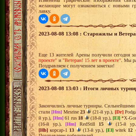
Изменены графические изображения свит
желающие могут ознакомиться с новыми гр
лавку.
2023-08-08 13:08 : Старожилы и Ветер
Еще 13 жителей Арены получили сегодня з
проекте"
и
"Ветеран! 15 лет в проекте"
. Мы р
Поздравляем с получением заметки!
2023-08-08 13:03 : Итоги личных турни
Закончились личные турниры. Сильнейшими и
стали
[Hm]
Mesrine
23
(21-й ур.),
[Dr]
Podg
й ур.),
[Hm]
61 rus
18
(18-й ур.),
[El]
*X-Go
(16-й ур.),
[Hm]
RedStill
15
(15-й ур
[Hb]
корсар-1
13
(13-й ур.),
[El]
witek
12
Поздравляем победителей.