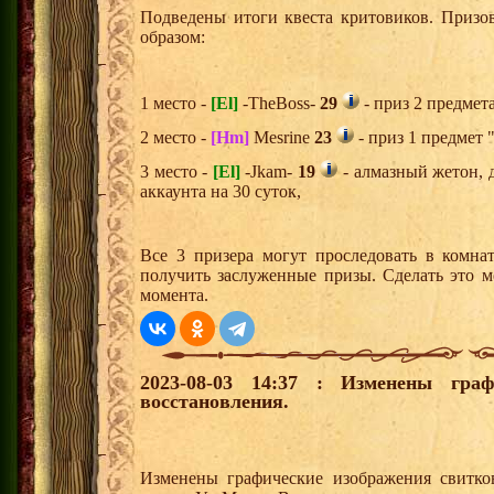
Подведены итоги квеста критовиков. Призо
образом:
1 место -
[El]
-TheBoss-
29
- приз 2 предмет
2 место -
[Hm]
Mesrine
23
- приз 1 предмет 
3 место -
[El]
-Jkam-
19
- алмазный жетон, 
аккаунта на 30 суток,
Все 3 призера могут проследовать в комна
получить заслуженные призы. Сделать это м
момента.
2023-08-03 14:37 : Изменены граф
восстановления.
Изменены графические изображения свитко