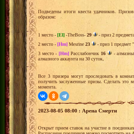
Подведены итоги квеста удачников. Призо
образом:
1 место -
[El]
-TheBoss-
29
- приз 2 предмет
2 место -
[Hm]
Mesrine
23
- приз 1 предмет 
3 место -
[Hm]
Расслабончик
16
- алмазны
алмазного аккаунта на 30 суток,
Все 3 призера могут проследовать в комна
получить заслуженные призы. Сделать это м
момента.
2023-08-05 08:00 : Арена Смерти
Открыт прием ставок на участие в поединка
Расписание поединков можно посмотреть на А