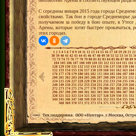
библиотеке Арены в соответствующем раздел
С середины января 2015 года города Среднем
свойствами. Так бои в городе Среднеморье 
получаемом за победу в бою опыте, в Утесе
Арены, которые хотят быстрее прокачаться, 
этих городах.
1
2
3
4
5
6
7
8
9
10
11
12
13
14
15
16
17
18
19
20
21
2
38
39
40
41
42
43
44
45
46
47
48
49
50
51
52
53
54
55
5
72
73
74
75
76
77
78
79
80
81
82
83
84
85
86
87
88
89
104
105
106
107
108
109
110
111
112
113
114
115
116
128
129
130
131
132
133
134
135
136
137
138
139
140
152
153
154
155
156
157
158
159
160
161
162
163
164
176
177
178
179
180
181
182
183
184
185
186
187
188
200
201
202
203
204
205
206
207
208
209
210
211
212
224
225
226
227
228
229
230
231
232
233
234
235
236
248
249
250
251
252
253
254
255
256
257
258
259
260
272
273
274
275
276
277
278
279
280
281
282
283
284
296
297
298
299
300
301
302
303
304
305
306
307
308
320
321
322
323
324
325
326
327
328
329
330
331
332
344
345
346
347
348
349
350
351
352
353
354
355
356
368
369
370
371
372
373
374
375
376
377
378
379