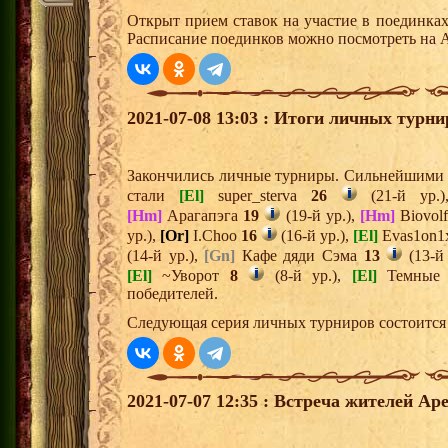
Открыт прием ставок на участие в поединка
Расписание поединков можно посмотреть на А
2021-07-08 13:03 : Итоги личных турни
Закончились личные турниры. Сильнейшими и
стали
[El]
super_sterva
26
(21-й ур.
[Hm]
Арагапэга
19
(19-й ур.),
[Hm]
Biovol
ур.),
[Or]
I.Choo
16
(16-й ур.),
[El]
Evas1on
(14-й ур.),
[Gn]
Кафе дяди Сэма
13
(13-й 
[El]
~Уворот
8
(8-й ур.),
[El]
Темные 
победителей.
Следующая серия личных турниров состоится 
2021-07-07 12:35 : Встреча жителей Аре