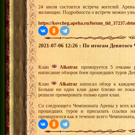
24 июля состоится встреча жителей Арены
желающие. Подробности о встрече можно узна
https://kovcheg.apeha.ru/forum_tid_37237.sht
2021-07-06 12:26 : По итогам Девятог
Клан
Alkatraz
премируется 5 очками р
написание обзоров боев прошедших туров Де
Клан
Alkatraz
написал обзор к каждом
Больше ни один клан даже близко не пока
решили премировать только один клан.
Со следующего Чемпионата Арены у всех кл
прошедших туров и присылать ссылки на
премируются как в течение всего Чемпионата, 