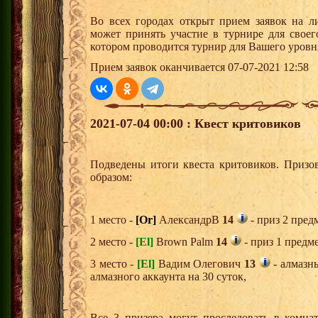
Во всех городах открыт прием заявок на 
может принять участие в турнире для своег
котором проводится турнир для Вашего уровн
Прием заявок оканчивается 07-07-2021 12:58
2021-07-04 00:00 : Квест критовиков
Подведены итоги квеста критовиков. Призо
образом:
1 место -
[Or]
АлександрВ
14
- приз 2 пред
2 место -
[El]
Brown Palm
14
- приз 1 предм
3 место -
[El]
Вадим Олегович
13
- алмазн
алмазного аккаунта на 30 суток,
Все 3 призера могут проследовать в комна