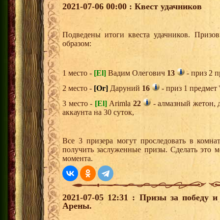
2021-07-06 00:00 : Квест удачников
Подведены итоги квеста удачников. Призо
образом:
1 место -
[El]
Вадим Олегович
13
- приз 2 п
2 место -
[Or]
Даруний
16
- приз 1 предмет 
3 место -
[El]
Arimla
22
- алмазный жетон, 
аккаунта на 30 суток,
Все 3 призера могут проследовать в комна
получить заслуженные призы. Сделать это м
момента.
2021-07-05 12:31 : Призы за победу 
Арены.