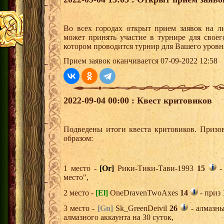
Во всех городах открыт прием заявок на 
может принять участие в турнире для своег
котором проводится турнир для Вашего уровн
Прием заявок оканчивается 07-09-2022 12:58
2022-09-04 00:00 : Квест критовиков
Подведены итоги квеста критовиков. Призо
образом:
1 место -
[Or]
Рики-Тики-Тави-1993
15
-
место",
2 место -
[El]
OneDravenTwoAxes
14
- приз 
3 место -
[Gn]
Sk_GreenDeivil
26
- алмазны
алмазного аккаунта на 30 суток,