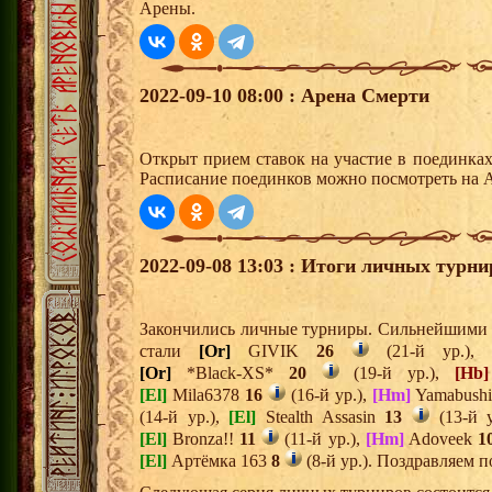
Арены.
2022-09-10 08:00 : Арена Смерти
Открыт прием ставок на участие в поединка
Расписание поединков можно посмотреть на А
2022-09-08 13:03 : Итоги личных турни
Закончились личные турниры. Сильнейшими и
стали
[Or]
GIVIK
26
(21-й ур.),
[Or]
*Black-XS*
20
(19-й ур.),
[Hb]
[El]
Mila6378
16
(16-й ур.),
[Hm]
Yamabush
(14-й ур.),
[El]
Stealth Assasin
13
(13-й 
[El]
Bronza!!
11
(11-й ур.),
[Hm]
Adoveek
1
[El]
Артёмка 163
8
(8-й ур.). Поздравляем п