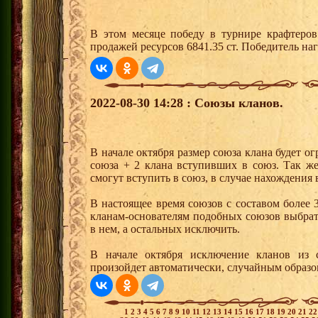
В этом месяце победу в турнире крафтеро
продажей ресурсов 6841.35 ст. Победитель н
2022-08-30 14:28 : Союзы кланов.
В начале октября размер союза клана будет ог
союза + 2 клана вступивших в союз. Так ж
смогут вступить в союз, в случае нахождения 
В настоящее время союзов с составом более 
кланам-основателям подобных союзов выбрать
в нем, а остальных исключить.
В начале октября исключение кланов из 
произойдет автоматически, случайным образо
1
2
3
4
5
6
7
8
9
10
11
12
13
14
15
16
17
18
19
20
21
2