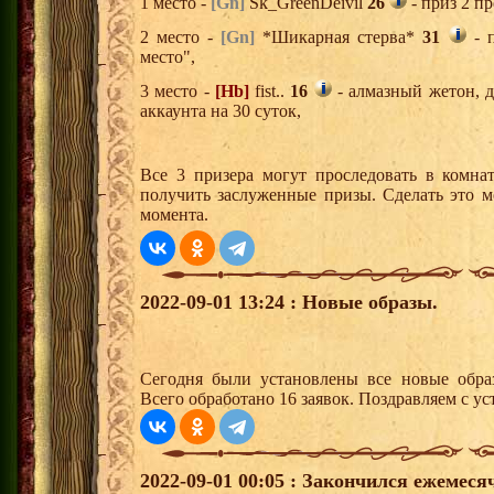
1 место -
[Gn]
Sk_GreenDeivil
26
- приз 2 п
2 место -
[Gn]
*Шикарная стерва*
31
- п
место",
3 место -
[Hb]
fist..
16
- алмазный жетон, 
аккаунта на 30 суток,
Все 3 призера могут проследовать в комна
получить заслуженные призы. Сделать это м
момента.
2022-09-01 13:24 : Новые образы.
Сегодня были установлены все новые образ
Всего обработано 16 заявок. Поздравляем с ус
2022-09-01 00:05 : Закончился ежемес