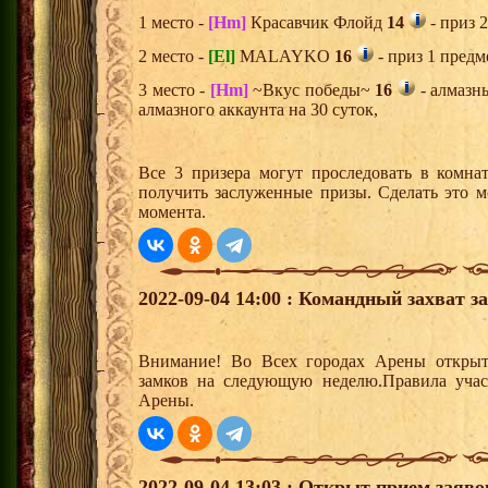
1 место -
[Hm]
Красавчик Флойд
14
- приз 
2 место -
[El]
MALAYKO
16
- приз 1 предм
3 место -
[Hm]
~Вкус победы~
16
- алмазн
алмазного аккаунта на 30 суток,
Все 3 призера могут проследовать в комна
получить заслуженные призы. Сделать это м
момента.
2022-09-04 14:00 : Командный захват з
Внимание! Во Всех городах Арены открыт
замков на следующую неделю.Правила учас
Арены.
2022-09-04 13:03 : Открыт прием заяв