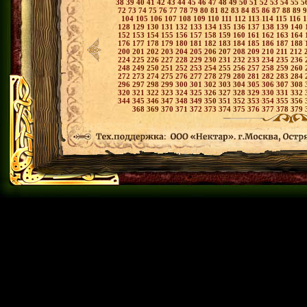
38
39
40
41
42
43
44
45
46
47
48
49
50
51
52
53
54
55
5
72
73
74
75
76
77
78
79
80
81
82
83
84
85
86
87
88
89
104
105
106
107
108
109
110
111
112
113
114
115
116
128
129
130
131
132
133
134
135
136
137
138
139
140
152
153
154
155
156
157
158
159
160
161
162
163
164
176
177
178
179
180
181
182
183
184
185
186
187
188
200
201
202
203
204
205
206
207
208
209
210
211
212
224
225
226
227
228
229
230
231
232
233
234
235
236
248
249
250
251
252
253
254
255
256
257
258
259
260
272
273
274
275
276
277
278
279
280
281
282
283
284
296
297
298
299
300
301
302
303
304
305
306
307
308
320
321
322
323
324
325
326
327
328
329
330
331
332
344
345
346
347
348
349
350
351
352
353
354
355
356
368
369
370
371
372
373
374
375
376
377
378
379