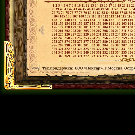
1
2
3
4
5
6
7
8
9
10
11
12
13
14
15
16
17
18
19
20
21
2
38
39
40
41
42
43
44
45
46
47
48
49
50
51
52
53
54
55
5
72
73
74
75
76
77
78
79
80
81
82
83
84
85
86
87
88
89
104
105
106
107
108
109
110
111
112
113
114
115
116
128
129
130
131
132
133
134
135
136
137
138
139
140
152
153
154
155
156
157
158
159
160
161
162
163
164
176
177
178
179
180
181
182
183
184
185
186
187
188
200
201
202
203
204
205
206
207
208
209
210
211
212
224
225
226
227
228
229
230
231
232
233
234
235
236
248
249
250
251
252
253
254
255
256
257
258
259
260
272
273
274
275
276
277
278
279
280
281
282
283
284
296
297
298
299
300
301
302
303
304
305
306
307
308
320
321
322
323
324
325
326
327
328
329
330
331
332
344
345
346
347
348
349
350
351
352
353
354
355
356
368
369
370
371
372
373
374
375
376
377
378
379