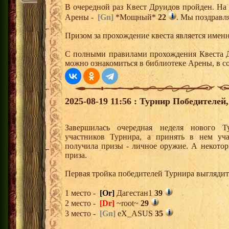
В очередной раз Квест Друидов пройден. На 
Арены -
[Gn]
*Мощный*
22
. Мы поздравл
Призом за прохождение квеста является именн
С полными правилами прохождения Квеста Д
можно ознакомиться в библиотеке Арены, в с
2025-08-19 11:56 : Турнир Победителе
Завершилась очередная неделя нового Т
участников Турнира, а принять в нем уч
получила призы - личное оружие. А некото
приза.
Первая тройка победителей Турнира выгляди
1 место -
[Or]
Дагестан1
39
2 место -
[Dr]
~root~
29
3 место -
[Gn]
eX_ASUS
35