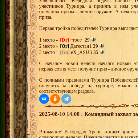
Завершилась очередная неделя нового Т
участников Турнира, а принять в нем уч
получила призы - личное оружие. А некото
приза.
Первая тройка победителей Турнира выгляди
1 место -
[Dr]
~root~
29
2 место -
[Or]
Дагестан1
39
3 место -
[Gn]
eX_ASUS
35
С началом новой недели начался новый эта
первая сотня мест получит приз - личное ору
С полными правилами Турнира Победителей,
получить за победу на турнире, можно о
соответствующем разделе.
2025-08-10 14:00 : Командный захват з
Внимание! В городах Арены открыт прием з
следующую неделю. Правила участия в захват