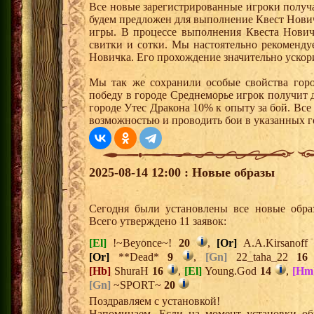
Все новые зарегистрированные игроки получ
будем предложен для выполнение Квест Нович
игры. В процессе выполнения Квеста Нович
свитки и сотки. Мы настоятельно рекоменд
Новичка. Его прохождение значительно ускори
Мы так же сохранили особые свойства горо
победу в городе Среднеморье игрок получит 
городе Утес Дракона 10% к опыту за бой. Вс
возможностью и проводить бои в указанных г
2025-08-14 12:00 : Новые образы
Сегодня были установлены все новые образ
Всего утверждено 11 заявок:
[El]
!~Beyonce~!
20
,
[Or]
A.A.Kirsanof
[Or]
**Dead*
9
,
[Gn]
22_taha_22
16
[Hb]
ShuraH
16
,
[El]
Young.God
14
,
[Hm
[Gn]
~SPORT~
20
Поздравляем с установкой!
Напоминаем. Если на момент установки об