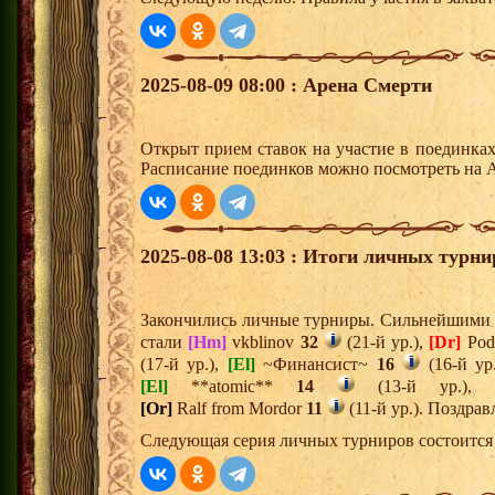
2025-08-09 08:00 : Арена Смерти
Открыт прием ставок на участие в поединка
Расписание поединков можно посмотреть на А
2025-08-08 13:03 : Итоги личных турни
Закончились личные турниры. Сильнейшими и
стали
[Hm]
vkblinov
32
(21-й ур.),
[Dr]
Pod
(17-й ур.),
[El]
~Финансист~
16
(16-й ур
[El]
**atomic**
14
(13-й ур.),
[Or]
Ralf from Mordor
11
(11-й ур.). Поздра
Следующая серия личных турниров состоится 