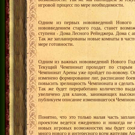
игровой процесс по мере необходимости.
Одним из первых нововведений Нового Г
нововведением старого года, станет возмо
ступени - Дома Лесного Рейнджера. Дома с 
Так же запланированы новые комнаты в част
мере готовности.
Одним из важных нововведений Нового Год
Текущий Чемпионат проходит по старым
Чемпионат Арены уже пройдет по-новому. Об
изменено формирование лиг, расписание боев
повысить зрелищность Чемпионата и сделать 
Так же будет переработано количество выд
увеличено для кланов, занимающих высоки
публикуем описание изменившегося Чемпионата
Понятно, что это только малая часть запла
проектом ведется ежедневно и никогда не 
новых игровых возможностях мы будет сооб
много нового и интересного всем жителям Ар