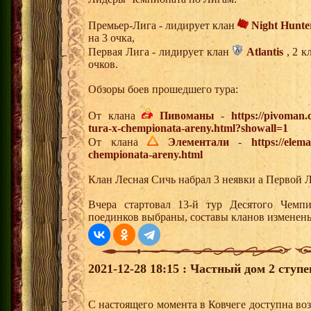
Премьер-Лига - лидирует клан
Night Hunte
на 3 очка,
Первая Лига - лидирует клан
Atlantis
, 2 к
очков.
Обзоры боев прошедшего тура:
От клана
Пивоманы
-
https://pivoman
tura-x-chempionata-areny.html?showall=1
От клана
Элементали
-
https://elem
chempionata-areny.html
Клан Лесная Сичь набрал 3 неявки а Первой Л
Вчера стартовал 13-й тур Десятого Чемп
поединков выбраны, составы кланов изменен
2021-12-28 18:15 : Частный дом 2 ступ
С настоящего момента в Ковчеге доступна во