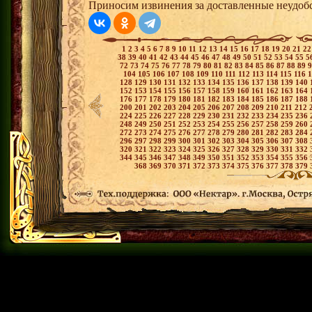
Приносим извинения за доставленные неудобс
1
2
3
4
5
6
7
8
9
10
11
12
13
14
15
16
17
18
19
20
21
2
38
39
40
41
42
43
44
45
46
47
48
49
50
51
52
53
54
55
5
72
73
74
75
76
77
78
79
80
81
82
83
84
85
86
87
88
89
104
105
106
107
108
109
110
111
112
113
114
115
116
128
129
130
131
132
133
134
135
136
137
138
139
140
152
153
154
155
156
157
158
159
160
161
162
163
164
176
177
178
179
180
181
182
183
184
185
186
187
188
200
201
202
203
204
205
206
207
208
209
210
211
212
224
225
226
227
228
229
230
231
232
233
234
235
236
248
249
250
251
252
253
254
255
256
257
258
259
260
272
273
274
275
276
277
278
279
280
281
282
283
284
296
297
298
299
300
301
302
303
304
305
306
307
308
320
321
322
323
324
325
326
327
328
329
330
331
332
344
345
346
347
348
349
350
351
352
353
354
355
356
368
369
370
371
372
373
374
375
376
377
378
379