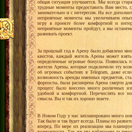
общая ситуация улучшается. Мы всегда стар
трудные моменты предоставить Вам место, г
занимательно и с интересом. На все дополн
неприятные моменты мы увеличиваем опыт 
игру в проекте более комфортной и интер
неприятные моменты пройдут, а мы останем
развивать проект.
За прошлый год в Арену было добавлено мно
квестов, каждый житель Арены может взять
определенные игровые бонусы. Появилась п
жители Арены, которые подключили эту возм
об игровых событиях в Telegram, даже если
возможность аренды именных предметов, ста
форпосты, была расширена Арена смерти для
процесс было внесено много различных из
удобной и комфортной. Перечислять все но
смысла. Вы и так их хорошо знаете.
В Новом Году у нас запланировано много нов
Так было и так будет всегда. Планы по развит
вперед. По мере их реализации мы планиру
возможности. Так же мы наблюдаем за теку