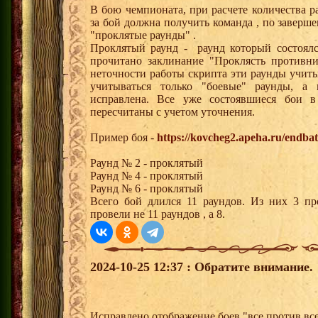
В бою чемпионата, при расчете количества р
за бой должна получить команда , по заверш
"проклятые раунды" .
Проклятый раунд - раунд который состоялс
прочитано заклинание "Проклясть противни
неточности работы скрипта эти раунды учит
учитываться только "боевые" раунды, а
исправлена. Все уже состоявшиеся бои 
пересчитаны с учетом уточнения.
Пример боя -
https://kovcheg2.apeha.ru/endb
Раунд № 2 - проклятый
Раунд № 4 - проклятый
Раунд № 6 - проклятый
Всего бой длился 11 раундов. Из них 3 пр
провели не 11 раундов , а 8.
2024-10-25 12:37 : Обратите внимание.
Исправлено отображение боев "все против всех