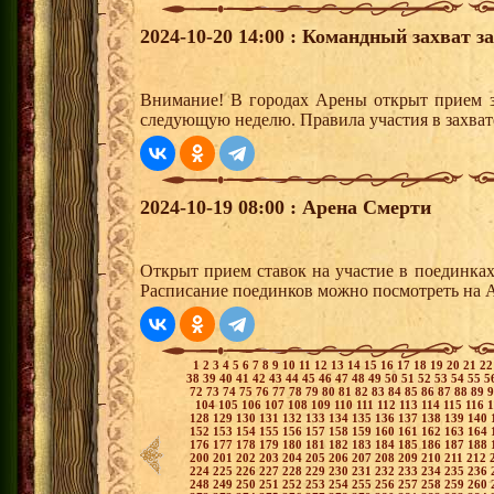
2024-10-20 14:00 : Командный захват з
Внимание! В городах Арены открыт прием з
следующую неделю. Правила участия в захват
2024-10-19 08:00 : Арена Смерти
Открыт прием ставок на участие в поединка
Расписание поединков можно посмотреть на А
1
2
3
4
5
6
7
8
9
10
11
12
13
14
15
16
17
18
19
20
21
2
38
39
40
41
42
43
44
45
46
47
48
49
50
51
52
53
54
55
5
72
73
74
75
76
77
78
79
80
81
82
83
84
85
86
87
88
89
104
105
106
107
108
109
110
111
112
113
114
115
116
128
129
130
131
132
133
134
135
136
137
138
139
140
152
153
154
155
156
157
158
159
160
161
162
163
164
176
177
178
179
180
181
182
183
184
185
186
187
188
200
201
202
203
204
205
206
207
208
209
210
211
212
224
225
226
227
228
229
230
231
232
233
234
235
236
248
249
250
251
252
253
254
255
256
257
258
259
260