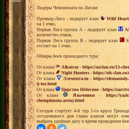
Лидеры Чемпионата по Лигам:
Премьер-Лига - лидирует клан
Wild Heart
на 1 очко,
Первая Лига группа А - лидирует клан
A
количество очков,
Первая Лига группа В - лидирует клан
S
отстает на 1 очко.
Обзоры боев прошедшего тура:
От клана
Alkatraz
-
https://azclan.ru/13-ch
От клана
Night Hunters
-
https://nh-clan.ru
От клана
Элементали
-
https://elemantal
ij-tur.html
От клана
Царство Небесное
-
https://zarct
От клана
Язычники
-
https://yaz
chempionata-areny.html
Сегодня стартует 4-й тур 1-го круга Трина
сегодняшнего дня главы кланов могут изм
выбрать удобные дату и время проведения боя