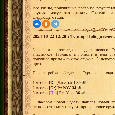
Все кланы, получившие право по результата
оружия, могут это сделать. Следующий
следующего года.
2024-10-22 12:28 : Турнир Победителе
Завершилась очередная неделя нового Т
участников Турнира, а принять в нем уч
получила призы - личное оружие. А некото
приза.
Первая тройка победителей Турнира выгляди
1 место -
[Or]
Дагестан1
39
2 место -
[Or]
PAPOV
34
3 место -
[Hm]
ReefCool
36
С началом новой недели начался новый эта
первая сотня мест получит приз - личное ору