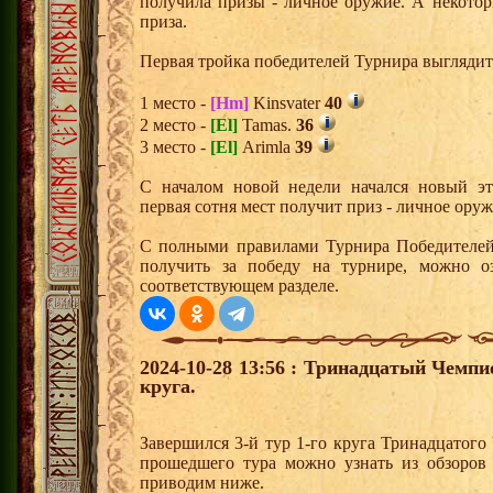
получила призы - личное оружие. А некото
приза.
Первая тройка победителей Турнира выгляди
1 место -
[Hm]
Kinsvater
40
2 место -
[El]
Tamas.
36
3 место -
[El]
Arimla
39
С началом новой недели начался новый эта
первая сотня мест получит приз - личное ору
С полными правилами Турнира Победителей,
получить за победу на турнире, можно о
соответствующем разделе.
2024-10-28 13:56 : Тринадцатый Чемпи
круга.
Завершился 3-й тур 1-го круга Тринадцатог
прошедшего тура можно узнать из обзоров
приводим ниже.