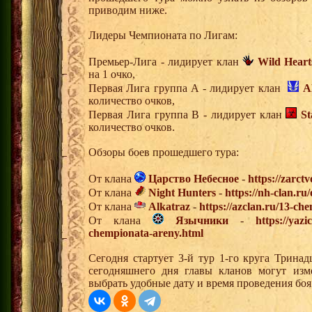
приводим ниже.
Лидеры Чемпионата по Лигам:
Премьер-Лига - лидирует клан
Wild Heart
на 1 очко,
Первая Лига группа А - лидирует клан
A
количество очков,
Первая Лига группа В - лидирует клан
S
количество очков.
Обзоры боев прошедшего тура:
От клана
Царство Небесное
-
https://zarct
От клана
Night Hunters
-
https://nh-clan.ru
От клана
Alkatraz
-
https://azclan.ru/13-ch
От клана
Язычники
-
https://yazi
chempionata-areny.html
Сегодня стартует 3-й тур 1-го круга Трина
сегодняшнего дня главы кланов могут изм
выбрать удобные дату и время проведения боя